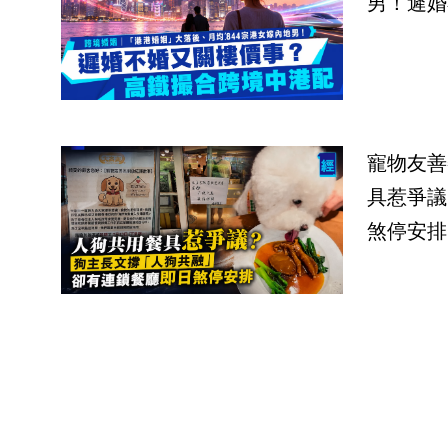
男！遲婚
寵物友善
具惹爭議
煞停安排