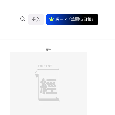
登入
經一 x《華爾街日報》
廣告