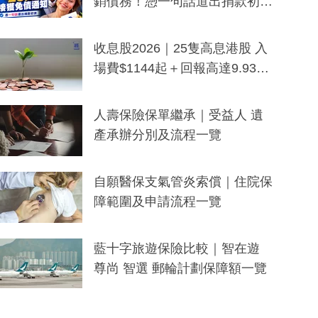
銷債務！憑一句話道出捐款初
衷：加州26萬人接獲免債通知、
一度被誤當詐騙手段
收息股2026｜25隻高息港股 入
場費$1144起＋回報高達9.93
厘！持續更新
人壽保險保單繼承｜受益人 遺
產承辦分別及流程一覽
自願醫保支氣管炎索償｜住院保
障範圍及申請流程一覽
藍十字旅遊保險比較｜智在遊
尊尚 智選 郵輪計劃保障額一覽