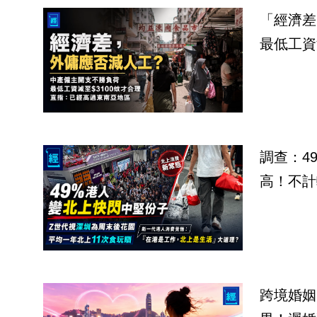
「經濟差
最低工資
調查：4
高！不計
跨境婚姻