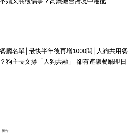
不婚又關樓價事？高鐵撮合跨境中港配
餐廳名單│最快半年後再增1000間│人狗共用餐
？狗主長文撐「人狗共融」 卻有連鎖餐廳即日
廣告