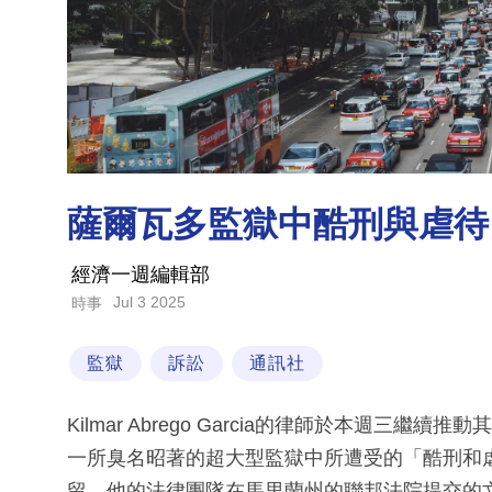
薩爾瓦多監獄中酷刑與虐待 G
經濟一週編輯部
Jul 3 2025
時事
監獄
訴訟
通訊社
Kilmar Abrego Garcia的律師於本週
一所臭名昭著的超大型監獄中所遭受的「酷刑和虐待
留。他的法律團隊在馬里蘭州的聯邦法院提交的文