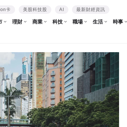
mon卡
美股科技股
AI
最新財經資訊
市
理財
商業
科技
職場
生活
時事