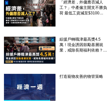
「經濟差，外傭應否減人
工？」中產僱主開支不勝負
荷 最低工資減至$3100蚊
才合理：已經高過東南亞地
區
綜援戶轉職津最高獎4.5
萬！現金誘因鼓勵基層就
業，戒除長期福利依賴？鄧
家彪：今次計劃是好事，精
準扶貧助單親家庭
打造寵物友善的物管策略