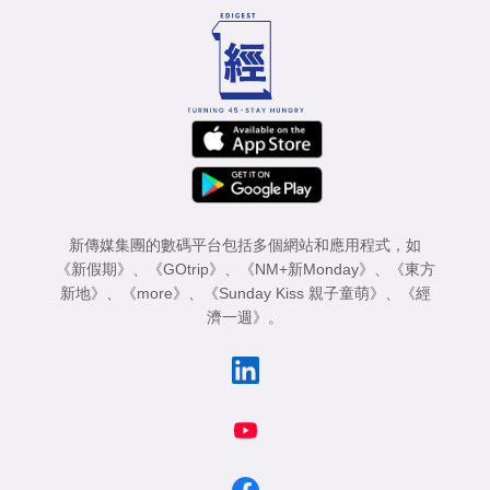
新傳媒集團的數碼平台包括多個網站和應用程式，如
《新假期》
、
《GOtrip》
、
《NM+新Monday》
、
《東方
新地》
、
《more》
、
《Sunday Kiss 親子童萌》
、
《經
濟一週》
。