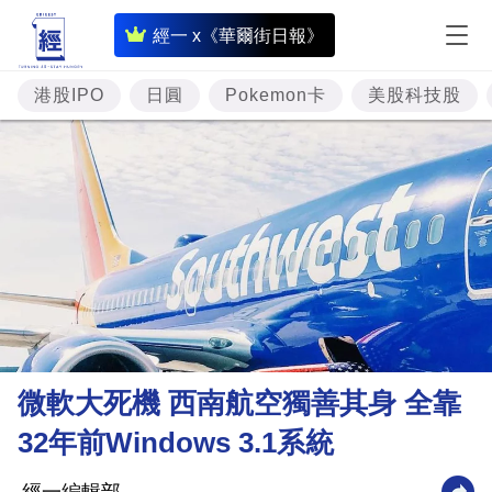
即
經一 x《華爾街日報》
時
財
港股IPO
日圓
Pokemon卡
美股科技股
經
專
題
投
資
樓
市
理
微軟大死機 西南航空獨善其身 全靠
財
32年前Windows 3.1系統
商
業