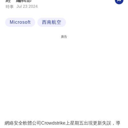
經一編輯部
Jul 23 2024
時事
科
技
Microsoft
西南航空
職
場
廣告
生
活
時
事
專
欄
訂
閱
專
網絡安全軟體公司Crowdstrike上星期五出現更新失誤，導
區