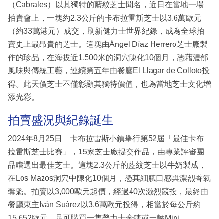
（Cabrales）以其獨特的藍紋芝士聞名，近日在當地一場
拍賣會上，一塊約2.3公斤的卡布拉雷斯芝士以3.6萬歐元
（約33萬港元）成交，刷新健力士世界紀錄，成為全球拍
賣史上最昂貴的芝士。這塊由Ángel Díaz Herrero芝士廠製
作的珍品，在海拔近1,500米的洞穴陳化10個月，憑藉濃郁
風味與傳統工藝，連續第五年由餐廳El Llagar de Colloto投
得。此天價芝士不僅彰顯其獨特價值，也為當地芝士文化增
添光彩。
拍賣盛況與紀錄誕生
2024年8月25日，卡布拉雷斯小鎮舉行第52屆「最佳卡布
拉雷斯芝士比賽」，15家芝士廠提交作品，由專業評審團
品嚐選出最佳芝士。這塊2.3公斤的藍紋芝士以牛奶製成，
在Los Mazos洞穴中陳化10個月，憑其細膩口感與濃烈香氣
奪魁。拍賣以3,000歐元起價，經過40次激烈競投，最終由
餐廳東主Iván Suárez以3.6萬歐元投得，相當於每公斤約
15,652歐元，足可購買一隻勞力士金錶或一輛Mini