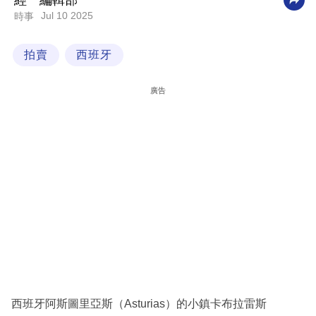
經一編輯部
Jul 10 2025
時事
科
技
拍賣
西班牙
職
場
廣告
生
活
時
事
專
欄
訂
閱
專
西班牙阿斯圖里亞斯（Asturias）的小鎮卡布拉雷斯
區