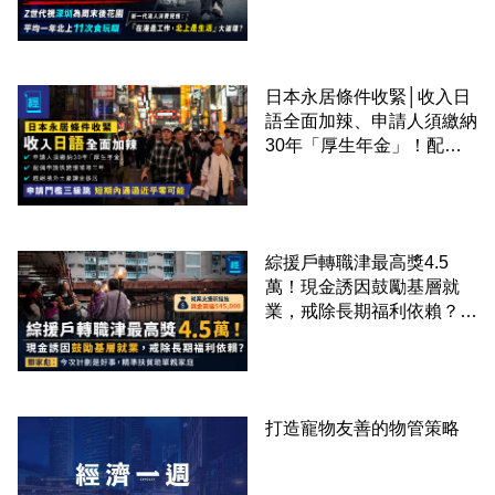
成本 跨境擁抱大灣區生活
圈
日本永居條件收緊│收入日
語全面加辣、申請人須繳納
30年「厚生年金」！配偶
申請快變慢 趕絕境外土豪
課金移居
綜援戶轉職津最高獎4.5
萬！現金誘因鼓勵基層就
業，戒除長期福利依賴？鄧
家彪：今次計劃是好事，精
準扶貧助單親家庭
打造寵物友善的物管策略