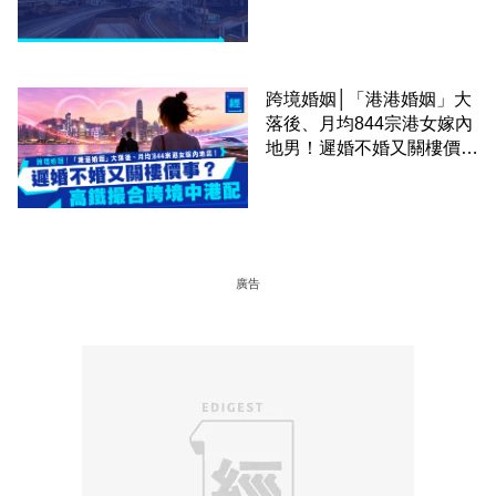
跨境婚姻│「港港婚姻」大
落後、月均844宗港女嫁內
地男！遲婚不婚又關樓價
事？高鐵撮合跨境中港配
廣告