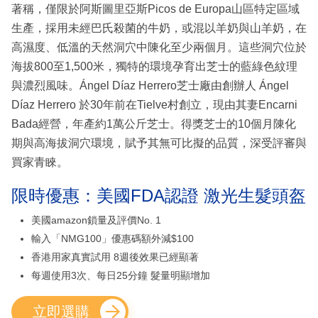
著稱，僅限於阿斯圖里亞斯Picos de Europa山區特定區域
生產，採用未經巴氏殺菌的牛奶，或混以羊奶與山羊奶，在
高濕度、低溫的天然洞穴中陳化至少兩個月。這些洞穴位於
海拔800至1,500米，獨特的環境孕育出芝士的藍綠色紋理
與濃烈風味。Ángel Díaz Herrero芝士廠由創辦人 Ángel
Díaz Herrero 於30年前在Tielve村創立，現由其妻Encarni
Bada經營，年產約1萬公斤芝士。得獎芝士的10個月陳化
期與高海拔洞穴環境，賦予其無可比擬的品質，深受評審與
買家青睞。
限時優惠：美國FDA認證 激光生髮頭盔
美國amazon鎖量及評價No. 1
輸入「NMG100」優惠碼額外減$100
香港用家真實試用 8週後效果已經顯著
每週使用3次、每日25分鐘 髮量明顯增加
立即選購