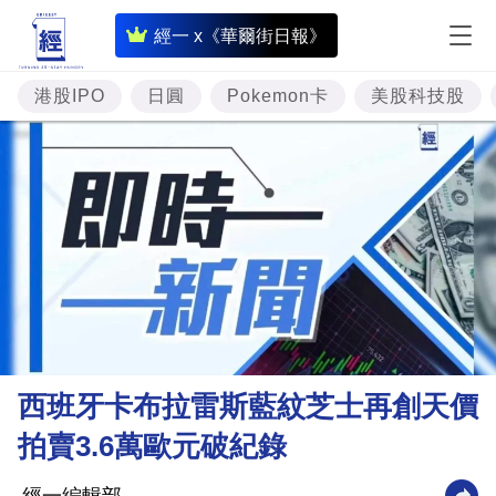
即
經一 x《華爾街日報》
時
財
港股IPO
日圓
Pokemon卡
美股科技股
經
專
題
投
資
樓
市
理
西班牙卡布拉雷斯藍紋芝士再創天價
財
拍賣3.6萬歐元破紀錄
商
業