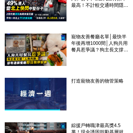
最高！不計較交通時間隱形
成本 跨境擁抱大灣區生活
圈
寵物友善餐廳名單│最快半
年後再增1000間│人狗共用
餐具惹爭議？狗主長文撐
「人狗共融」 卻有連鎖餐
廳即日煞停安排
打造寵物友善的物管策略
綜援戶轉職津最高獎4.5
萬！現金誘因鼓勵基層就