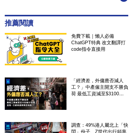
推薦閱讀
免費下載｜懶人必備
ChatGPT特典 改文翻譯打
code指令直接用
「經濟差，外傭應否減人
工？」中產僱主開支不勝負
荷 最低工資減至$3100蚊
才合理：已經高過東南亞地
區
調查：49%港人屬北上「快
閃」份子、Z世代出行頻率