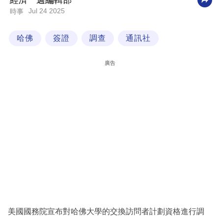
經濟一週編輯部
Jul 24 2025
時事
科
技
哈佛
簽證
調查
通訊社
職
場
廣告
生
活
時
事
專
欄
訂
閱
專
美國國務院宣布對哈佛大學的交換訪問者計劃資格進行調
區