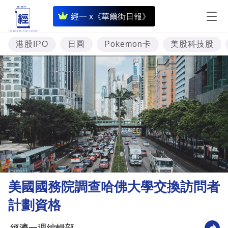
即
經一 x《華爾街日報》
時
財
港股IPO
日圓
Pokemon卡
美股科技股
經
專
題
投
資
樓
市
理
美國國務院調查哈佛大學交換訪問者
財
計劃資格
商
業