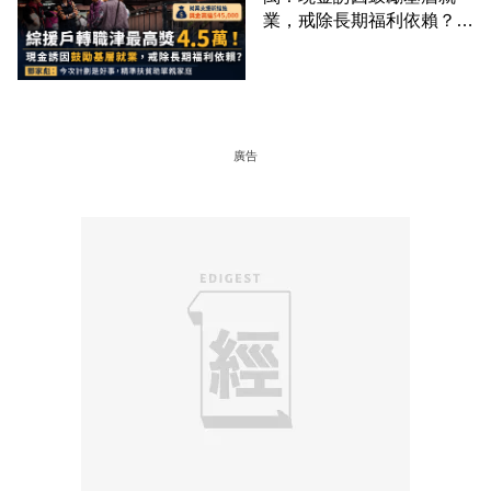
業，戒除長期福利依賴？鄧
家彪：今次計劃是好事，精
準扶貧助單親家庭
廣告