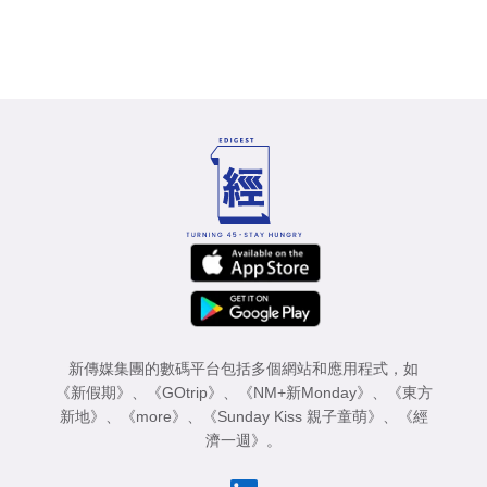
新傳媒集團的數碼平台包括多個網站和應用程式，如
《新假期》
、
《GOtrip》
、
《NM+新Monday》
、
《東方
新地》
、
《more》
、
《Sunday Kiss 親子童萌》
、
《經
濟一週》
。