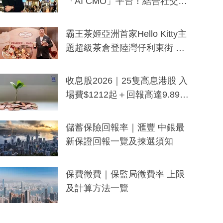
「AI CMO」平台！結合社交聆
聽與廣東話大模型 助中小企數
分鐘生成「貼地」宣傳短片
霸王茶姬亞洲首家Hello Kitty主
題超級茶倉登陸灣仔利東街 推
出首創「伯爵紅茶色」Hello Kitt
y及香港限定特調系列
收息股2026｜25隻高息港股 入
場費$1212起＋回報高達9.89
厘！持續更新
儲蓄保險回報率｜滙豐 中銀最
新保證回報一覽及揀選須知
保費徵費｜保監局徵費率 上限
及計算方法一覽