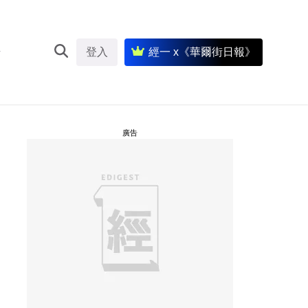
登入
經一 x《華爾街日報》
廣告