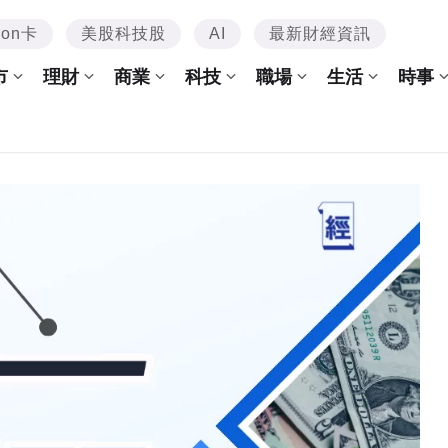
mon卡
美股科技股
AI
最新財經資訊
市
理財
商業
科技
職場
生活
時事