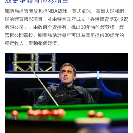
鄉議局提議開放包括NBA籃球、英式桌球、高爾夫球和網
球的體育博彩項目，並由特區政府成立「香港體育博彩投資
有限公司」，由政府全資擁有，批出10年特許經營權，經
營權公開競投。劉業強估計每年可以為庫房提供30億元的
穩定收入，帶動整個經濟。