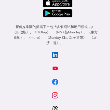
新傳媒集團的數碼平台包括多個網站和應用程式，如
《新假期》
、
《GOtrip》
、
《NM+新Monday》
、
《東方
新地》
、
《more》
、
《Sunday Kiss 親子童萌》
、
《經
濟一週》
。