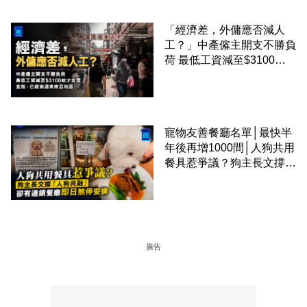
「經濟差，外傭應否減人
工？」中產僱主開支不勝負
荷 最低工資減至$3100蚊
才合理：已經高過東南亞地
區
寵物友善餐廳名單│最快半
年後再增1000間│人狗共用
餐具惹爭議？狗主長文撐
「人狗共融」 卻有連鎖餐
廳即日煞停安排
廣告