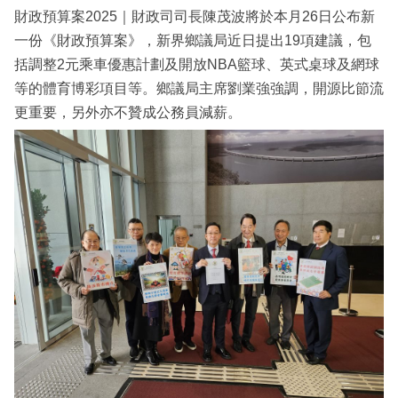
財政預算案2025｜財政司司長陳茂波將於本月26日公布新
一份《財政預算案》，新界鄉議局近日提出19項建議，包
括調整2元乘車優惠計劃及開放NBA籃球、英式桌球及網球
等的體育博彩項目等。鄉議局主席劉業強強調，開源比節流
更重要，另外亦不贊成公務員減薪。