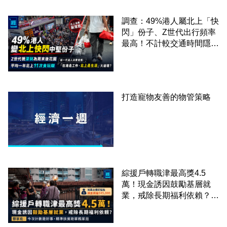
調查：49%港人屬北上「快
閃」份子、Z世代出行頻率
最高！不計較交通時間隱形
成本 跨境擁抱大灣區生活
圈
打造寵物友善的物管策略
綜援戶轉職津最高獎4.5
萬！現金誘因鼓勵基層就
業，戒除長期福利依賴？鄧
家彪：今次計劃是好事，精
準扶貧助單親家庭