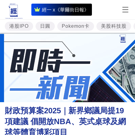
即
經一 x《華爾街日報》
時
財
港股IPO
日圓
Pokemon卡
美股科技股
經
專
題
投
資
樓
市
理
財政預算案2025｜新界鄉議局提19
財
項建議 倡開放NBA、英式桌球及網
商
球等體育博彩項目
業