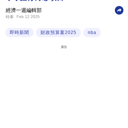
科
經濟一週編輯部
技
Feb 12 2025
時事
職
即時新聞
財政預算案2025
nba
場
生
廣告
活
時
事
專
欄
訂
閱
專
區