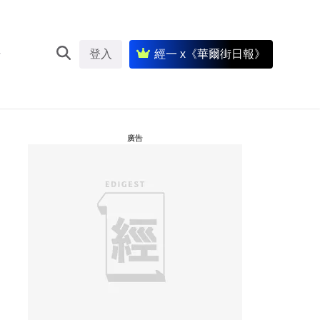
登入
經一 x《華爾街日報》
廣告