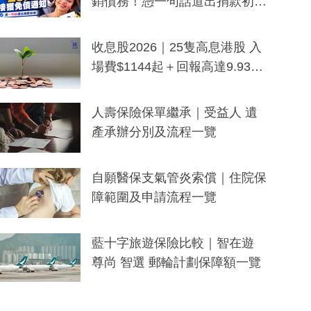
銷債務！憑一句話道出捐款初
衷：加州26萬人接獲免債通知、
一度被誤當詐騙手段
收息股2026｜25隻高息港股 入
場費$1144起＋回報高達9.93
厘！持續更新
人壽保險保單繼承｜受益人 遺
產承辦分別及流程一覽
自願醫保支氣管炎索償｜住院保
障範圍及申請流程一覽
藍十字旅遊保險比較｜智在遊
尊尚 智選 郵輪計劃保障額一覽