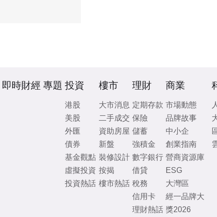
即時財經
專題
投資
樓市
理財
商業
港股
大市消息
定期存款
市場動態
美股
二手成交
保險
品牌故事
外匯
資助房屋
儲蓄
中小企
債券
新盤
強積金
創業指南
基金觀點
裝修設計
數字銀行
營商資源庫
虛擬投資
按揭
借貸
ESG
投資熱話
樓市熱話
稅務
大灣區
信用卡
經一品牌大
理財熱話
獎2026