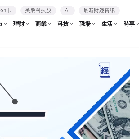
mon卡
美股科技股
AI
最新財經資訊
市
理財
商業
科技
職場
生活
時事