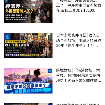
「經濟差，外傭應否減人
工？」中產僱主開支不勝負
荷 最低工資減至$3100蚊
才合理：已經高過東南亞地
區
日本永居條件收緊│收入日
語全面加辣、申請人須繳納
30年「厚生年金」！配偶
申請快變慢 趕絕境外土豪
課金移居
跨境婚姻│「港港婚姻」大
落後、月均844宗港女嫁內
地男！遲婚不婚又關樓價
事？高鐵撮合跨境中港配