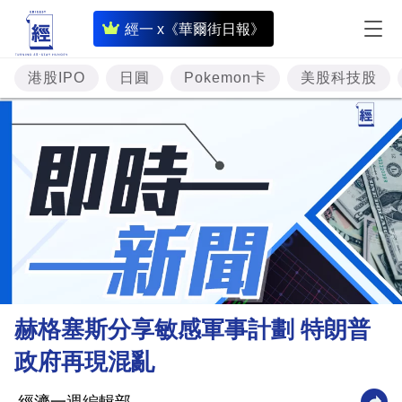
即
經一 x《華爾街日報》
時
財
港股IPO
日圓
Pokemon卡
美股科技股
經
專
題
投
資
樓
市
理
赫格塞斯分享敏感軍事計劃 特朗普
財
政府再現混亂
商
業