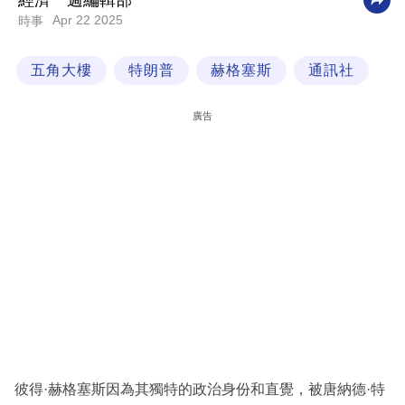
經濟一週編輯部
Apr 22 2025
時事
科
技
五角大樓
特朗普
赫格塞斯
通訊社
職
場
廣告
生
活
時
事
專
欄
訂
閱
專
彼得·赫格塞斯因為其獨特的政治身份和直覺，被唐納德·特
區