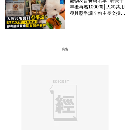
寵物友善餐廳名單│最快半
年後再增1000間│人狗共用
餐具惹爭議？狗主長文撐
「人狗共融」 卻有連鎖餐
廳即日煞停安排
廣告