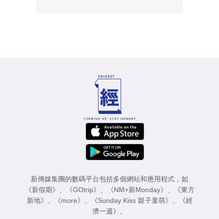
新傳媒集團的數碼平台包括多個網站和應用程式，如
《新假期》
、
《GOtrip》
、
《NM+新Monday》
、
《東方
新地》
、
《more》
、
《Sunday Kiss 親子童萌》
、
《經
濟一週》
。