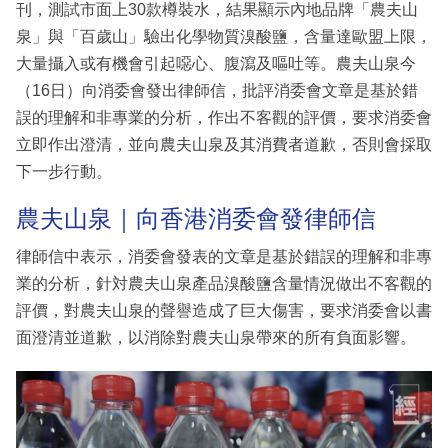
刊，測試市面上30款樽裝水，結果顯示內地品牌「農夫山
泉」與「百歲山」驗出化學物質溴酸鹽，含量達歐盟上限，
大量攝入或有機會引起噁心、腹瀉及嘔吐等。農夫山泉今
（16日）向消委會發出律師信，批評消委會文章是基於錯
誤的理解和非專業的分析，作出不客觀的評價，要求消委會
立即作出澄清，並向農夫山泉及其消費者道歉，否則會採取
下一步行動。
農夫山泉｜向香港消委會發律師信
律師信中表示，消委會發表的文章是基於錯誤的理解和非專
業的分析，針対農夫山泉產品溴酸鹽含量情況做出不客觀的
評價，對農夫山泉的聲譽造成了巨大傷害，要求消委會以書
面澄清並道歉，以消除對農夫山泉帶來的所有負面影響。