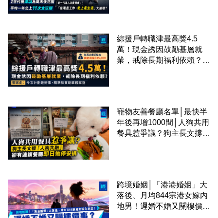
圈
綜援戶轉職津最高獎4.5
萬！現金誘因鼓勵基層就
業，戒除長期福利依賴？鄧
家彪：今次計劃是好事，精
準扶貧助單親家庭
寵物友善餐廳名單│最快半
年後再增1000間│人狗共用
餐具惹爭議？狗主長文撐
「人狗共融」 卻有連鎖餐
廳即日煞停安排
跨境婚姻│「港港婚姻」大
落後、月均844宗港女嫁內
地男！遲婚不婚又關樓價
事？高鐵撮合跨境中港配