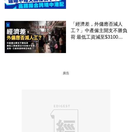
「經濟差，外傭應否減人
工？」中產僱主開支不勝負
荷 最低工資減至$3100蚊
才合理：已經高過東南亞地
區
廣告