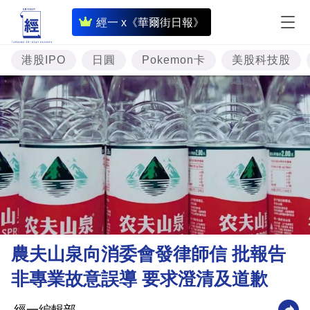
即
經一 x《華爾街日報》
時
財
港股IPO
日圓
Pokemon卡
美股科技股
經
專
題
投
資
樓
市
理
農夫山泉向消委會發律師信 批報告
財
非專業故意誤導 要求澄清及道歉
商
業