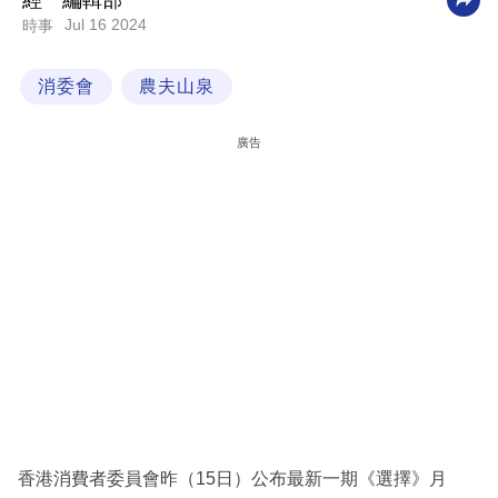
經一編輯部
Jul 16 2024
時事
科
技
消委會
農夫山泉
職
場
廣告
生
活
時
事
專
欄
訂
閱
專
香港消費者委員會昨（15日）公布最新一期《選擇》月
區