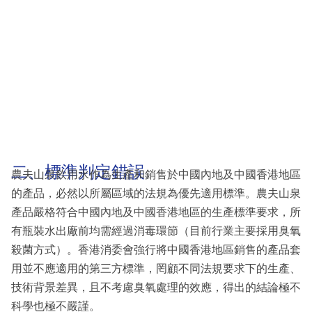
二、標準判定錯誤
農夫山泉飲用水作為生產和銷售於中國內地及中國香港地區
的產品，必然以所屬區域的法規為優先適用標準。農夫山泉
產品嚴格符合中國內地及中國香港地區的生產標準要求，所
有瓶裝水出廠前均需經過消毒環節（目前行業主要採用臭氧
殺菌方式）。香港消委會強行將中國香港地區銷售的產品套
用並不應適用的第三方標準，罔顧不同法規要求下的生產、
技術背景差異，且不考慮臭氧處理的效應，得出的結論極不
科學也極不嚴謹。