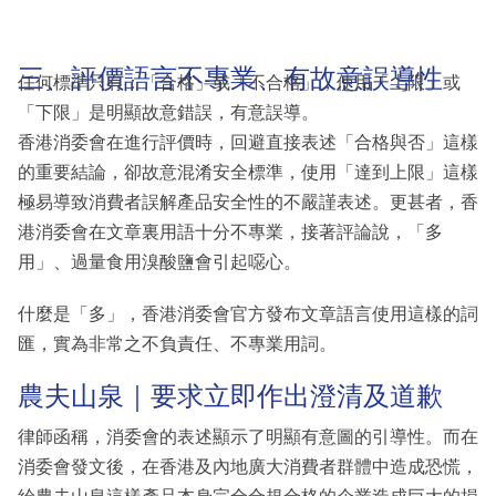
三、評價語言不專業、有故意誤導性
任何標準只有：「合格」或「不合格」，使用「上限」或
「下限」是明顯故意錯誤，有意誤導。
香港消委會在進行評價時，回避直接表述「合格與否」這樣
的重要結論，卻故意混淆安全標準，使用「達到上限」這樣
極易導致消費者誤解產品安全性的不嚴謹表述。更甚者，香
港消委會在文章裏用語十分不專業，接著評論說，「多
用」、過量食用溴酸鹽會引起噁心。
什麼是「多」，香港消委會官方發布文章語言使用這樣的詞
匯，實為非常之不負責任、不專業用詞。
農夫山泉｜要求立即作出澄清及道歉
律師函稱，消委會的表述顯示了明顯有意圖的引導性。而在
消委會發文後，在香港及內地廣大消費者群體中造成恐慌，