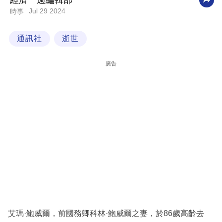
經濟一週編輯部
Jul 29 2024
時事
科
技
通訊社
逝世
職
場
廣告
生
活
時
事
專
欄
訂
閱
專
艾瑪·鮑威爾，前國務卿科林·鮑威爾之妻，於86歲高齡去
區