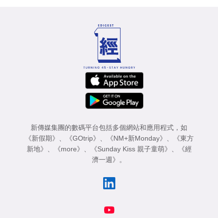
新傳媒集團的數碼平台包括多個網站和應用程式，如
《新假期》
、
《GOtrip》
、
《NM+新Monday》
、
《東方
新地》
、
《more》
、
《Sunday Kiss 親子童萌》
、
《經
濟一週》
。