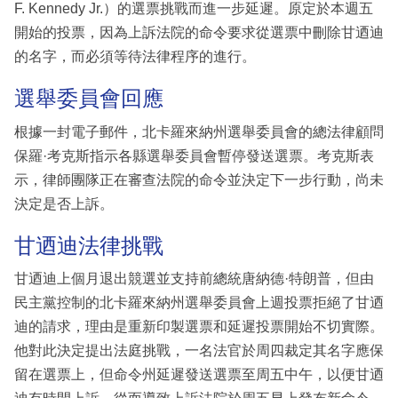
F. Kennedy Jr.）的選票挑戰而進一步延遲。原定於本週五
開始的投票，因為上訴法院的命令要求從選票中刪除甘迺迪
的名字，而必須等待法律程序的進行。
選舉委員會回應
根據一封電子郵件，北卡羅來納州選舉委員會的總法律顧問
保羅·考克斯指示各縣選舉委員會暫停發送選票。考克斯表
示，律師團隊正在審查法院的命令並決定下一步行動，尚未
決定是否上訴。
甘迺迪法律挑戰
甘迺迪上個月退出競選並支持前總統唐納德·特朗普，但由
民主黨控制的北卡羅來納州選舉委員會上週投票拒絕了甘迺
迪的請求，理由是重新印製選票和延遲投票開始不切實際。
他對此決定提出法庭挑戰，一名法官於周四裁定其名字應保
留在選票上，但命令州延遲發送選票至周五中午，以便甘迺