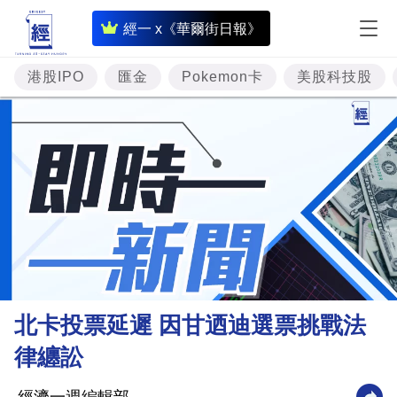
即
經一 x《華爾街日報》
時
財
港股IPO
匯金
Pokemon卡
美股科技股
經
專
題
投
資
樓
市
理
北卡投票延遲 因甘迺迪選票挑戰法
財
律纏訟
商
業