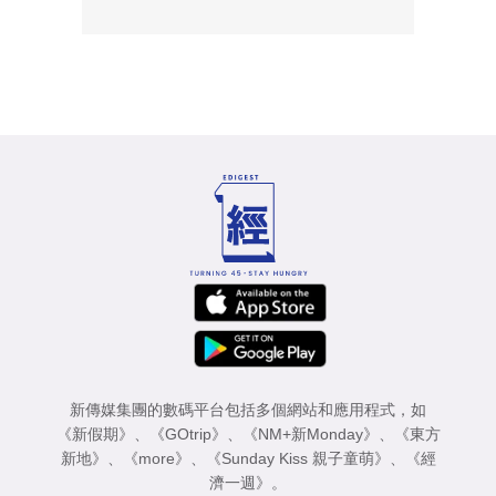
新傳媒集團的數碼平台包括多個網站和應用程式，如
《新假期》
、
《GOtrip》
、
《NM+新Monday》
、
《東方
新地》
、
《more》
、
《Sunday Kiss 親子童萌》
、
《經
濟一週》
。