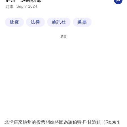
經濟一週編輯部
Sep 7 2024
時事
科
技
延遲
法律
通訊社
選票
職
場
廣告
生
活
時
事
專
欄
訂
閱
專
北卡羅來納州的投票開始將因為羅伯特·F·甘迺迪（Robert
區