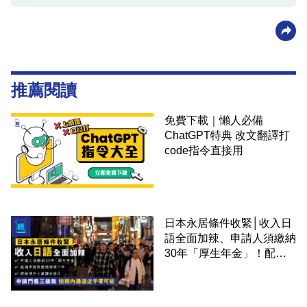
推薦閱讀
免費下載｜懶人必備
ChatGPT特典 改文翻譯打
code指令直接用
日本永居條件收緊│收入日
語全面加辣、申請人須繳納
30年「厚生年金」！配偶
申請快變慢 趕絕境外土豪
課金移居