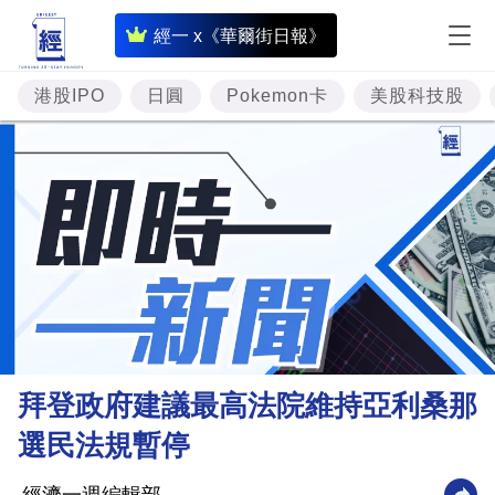
即
經一 x《華爾街日報》
時
財
港股IPO
日圓
Pokemon卡
美股科技股
經
專
題
投
資
樓
市
理
拜登政府建議最高法院維持亞利桑那
財
選民法規暫停
商
業