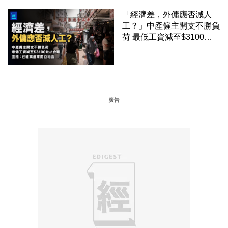
「經濟差，外傭應否減人
工？」中產僱主開支不勝負
荷 最低工資減至$3100蚊
才合理：已經高過東南亞地
區
廣告