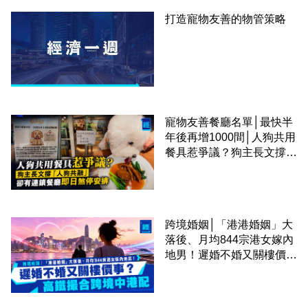
打造寵物友善的物管策略
寵物友善餐廳名單│最快半
年後再增1000間│人狗共用
餐具惹爭議？狗主長文撐
「人狗共融」 卻有連鎖餐
廳即日煞停安排
跨境婚姻│「港港婚姻」大
落後、月均844宗港女嫁內
地男！遲婚不婚又關樓價
事？高鐵撮合跨境中港配