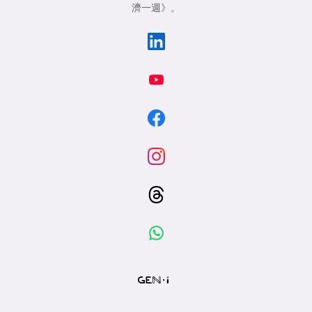
濟一週》
。