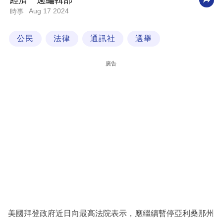
經濟一週編輯部
Aug 17 2024
時事
科
技
公民
法律
通訊社
選舉
職
場
廣告
生
活
時
事
專
欄
訂
閱
專
美國拜登政府近日向最高法院表示，應繼續暫停亞利桑那州
區