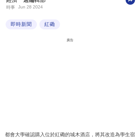
經濟一週編輯部
Jun 28 2024
時事
科
技
即時新聞
紅磡
職
場
廣告
生
活
時
事
專
欄
訂
閱
專
都會大學確認購入位於紅磡的城木酒店，將其改造為學生宿
區