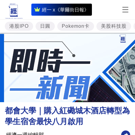
即
經一 x《華爾街日報》
時
財
港股IPO
日圓
Pokemon卡
美股科技股
經
專
題
投
資
樓
市
理
都會大學｜購入紅磡城木酒店轉型為
財
學生宿舍最快八月啟用
商
業