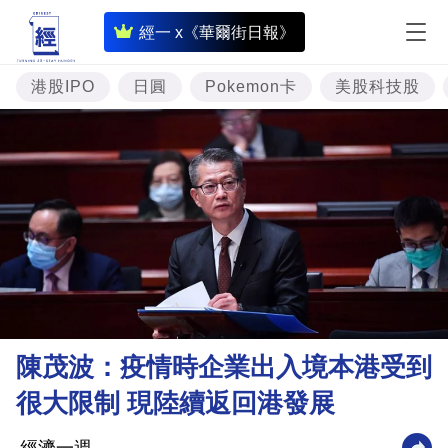
即
經一 x《華爾街日報》
時
財
港股IPO
日圓
Pokemon卡
美股科技股
經
專
題
投
資
樓
市
理
陳茂波：疫情時企業出入境本港受到
財
很大限制 現陸續返回港發展
商
業