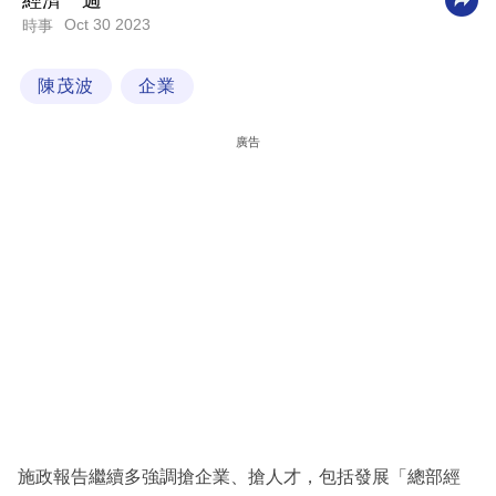
經濟一週
Oct 30 2023
時事
科
技
陳茂波
企業
職
場
廣告
生
活
時
事
專
欄
訂
閱
專
施政報告繼續多強調搶企業、搶人才，包括發展「總部經
區