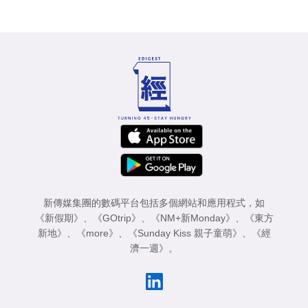
新傳媒集團的數碼平台包括多個網站和應用程式，如
《新假期》
、
《GOtrip》
、
《NM+新Monday》
、
《東方
新地》
、
《more》
、
《Sunday Kiss 親子童萌》
、
《經
濟一週》
。