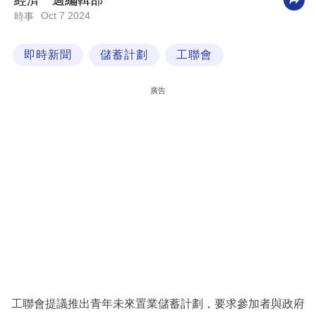
經濟一週編輯部
Oct 7 2024
時事
科
技
即時新聞
儲蓄計劃
工聯會
職
場
廣告
生
活
時
事
專
欄
訂
閱
專
工聯會提議推出青年未來置業儲蓄計劃，要求參加者與政府
區