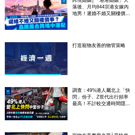
跨境婚姻│「港港婚姻」大
落後、月均844宗港女嫁內
地男！遲婚不婚又關樓價
事？高鐵撮合跨境中港配
打造寵物友善的物管策略
調查：49%港人屬北上「快
閃」份子、Z世代出行頻率
最高！不計較交通時間隱形
成本 跨境擁抱大灣區生活
圈