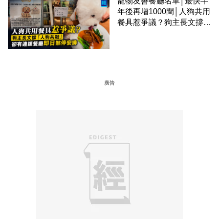
寵物友善餐廳名單│最快半
年後再增1000間│人狗共用
餐具惹爭議？狗主長文撐
「人狗共融」 卻有連鎖餐
廳即日煞停安排
廣告