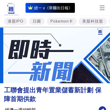
即
經一 x《華爾街日報》
時
財
港股IPO
日圓
Pokemon卡
美股科技股
經
專
題
投
資
樓
市
理
工聯會提出青年置業儲蓄新計劃 保
財
障首期供款
商
業