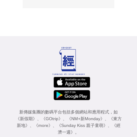
新傳媒集團的數碼平台包括多個網站和應用程式，如
《新假期》
、
《GOtrip》
、
《NM+新Monday》
、
《東方
新地》
、
《more》
、
《Sunday Kiss 親子童萌》
、
《經
濟一週》
。