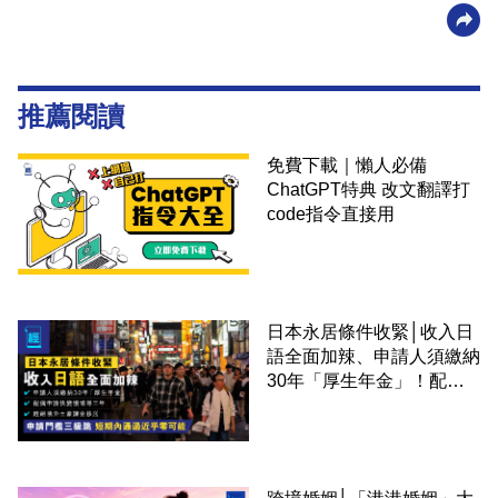
推薦閱讀
免費下載｜懶人必備
ChatGPT特典 改文翻譯打
code指令直接用
日本永居條件收緊│收入日
語全面加辣、申請人須繳納
30年「厚生年金」！配偶
申請快變慢 趕絕境外土豪
課金移居