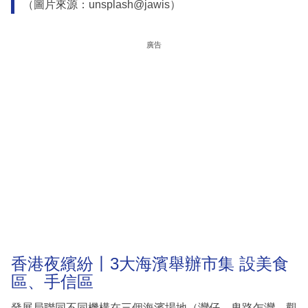
（圖片來源：unsplash@jawis）
廣告
香港夜繽紛丨3大海濱舉辦市集 設美食
區、手信區
發展局聯同不同機構在三個海濱場地（灣仔、卑路乍灣、觀