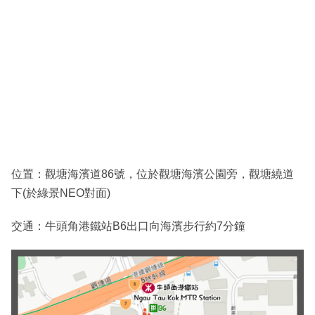
位置：觀塘海濱道86號，位於觀塘海濱公園旁，觀塘繞道
下(於綠景NEO對面)
交通：牛頭角港鐵站B6出口向海濱步行約7分鐘