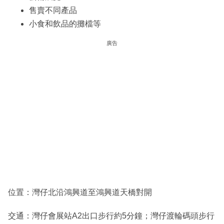
售賣不同產品
小食和飲品的攤檔等
廣告
位置：灣仔北沿鴻興道至鴻興道天橋對開
交通：灣仔會展站A2出口步行約5分鐘；灣仔渡輪碼頭步行