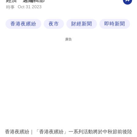
經濟一週編輯部
Oct 31 2023
時事
科
技
香港夜繽紛
夜市
財經新聞
即時新聞
職
場
廣告
生
活
時
事
專
欄
訂
閱
專
香港夜繽紛｜「香港夜繽紛」一系列活動將於中秋節前後陸
區