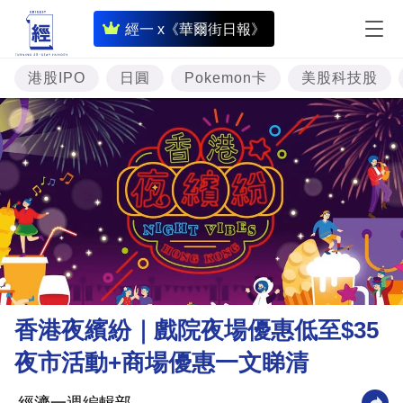
即
經一 x《華爾街日報》
時
財
港股IPO
日圓
Pokemon卡
美股科技股
經
專
題
投
資
樓
市
理
香港夜繽紛｜戲院夜場優惠低至$35
財
夜市活動+商場優惠一文睇清
商
業