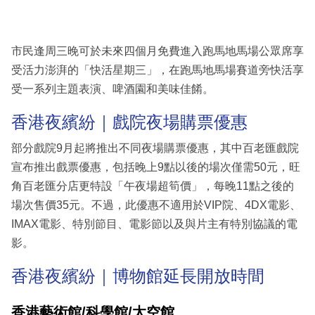
市民逢周三晚可於未來四個月免費進入跑馬地馬場公眾席享
受活力澎湃的「快活星期三」，在跑馬地馬場賽道旁快活享
受一系列主題表演、啤酒園和美味佳餚。
香港夜繽紛｜戲院夜場購票優惠
部分戲院9月起將推出不同夜場購票優惠，其中百老匯戲院
宣布推出戲票優惠，包括晚上9點以後的場次僅需50元，旺
角百老匯分店更特設「午夜場超筍價」，每晚11點之後的
場次售價35元。不過，此優惠不適用於VIP院、4DX電影、
IMAX電影、特別節目、電影節以及與片主有特別協議的電
影。
香港夜繽紛｜博物館延長開放時間
香港藝術館/科學館/太空館