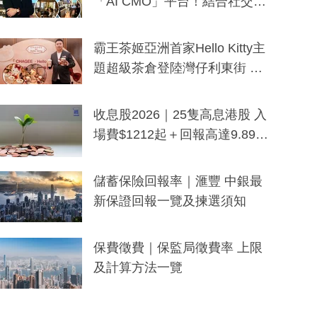
「AI CMO」平台！結合社交聆
聽與廣東話大模型 助中小企數
分鐘生成「貼地」宣傳短片
霸王茶姬亞洲首家Hello Kitty主
題超級茶倉登陸灣仔利東街 推
出首創「伯爵紅茶色」Hello Kitt
y及香港限定特調系列
收息股2026｜25隻高息港股 入
場費$1212起＋回報高達9.89
厘！持續更新
儲蓄保險回報率｜滙豐 中銀最
新保證回報一覽及揀選須知
保費徵費｜保監局徵費率 上限
及計算方法一覽