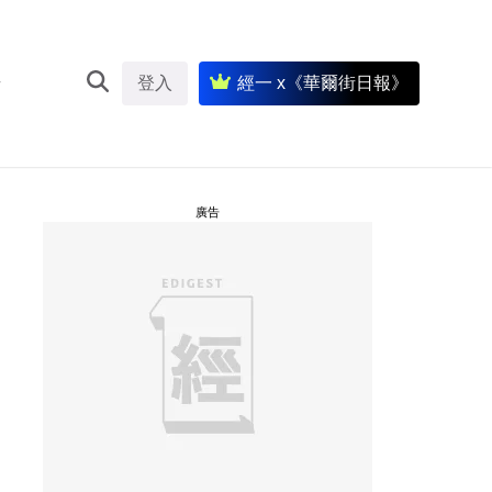
登入
經一 x《華爾街日報》
廣告