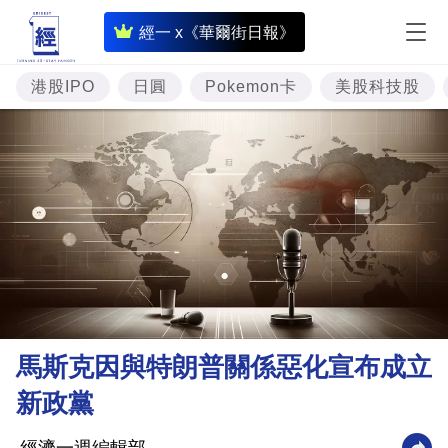
即
經一 x《華爾街日報》
時
財
港股IPO
日圓
Pokemon卡
美股科技股
經
專
題
投
資
樓
市
理
馬斯克因與特朗普關係惡化宣布成立
財
新政黨
商
業