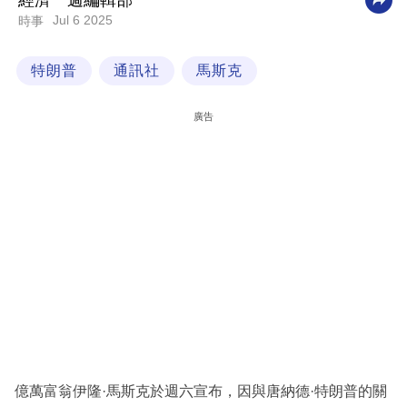
經濟一週編輯部
Jul 6 2025
時事
科
技
特朗普
通訊社
馬斯克
職
場
廣告
生
活
時
事
專
欄
訂
閱
專
億萬富翁伊隆·馬斯克於週六宣布，因與唐納德·特朗普的關
區