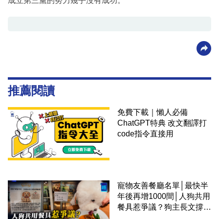
成立第三黨的努力幾乎沒有成功。
推薦閱讀
免費下載｜懶人必備
ChatGPT特典 改文翻譯打
code指令直接用
寵物友善餐廳名單│最快半
年後再增1000間│人狗共用
餐具惹爭議？狗主長文撐
「人狗共融」 卻有連鎖餐