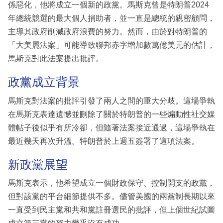
係惡化，他將成立一個新的政黨。馬斯克曾是特朗普2024
年總統競選的最大個人捐助者，並一直是總統的親密顧問，
主導其政府削減政府浪費的努力。然而，由於對特朗普的
「大美麗法案」可能導致聯邦赤字增加數萬億美元的估計，
馬斯克對此法案提出批評。
政黨成立背景
馬斯克對法案的批評引發了兩人之間的重大分歧。這場爭執
在馬斯克表達遺憾並刪除了關於特朗普的一些煽動性社交媒
體帖子後似乎有所冷卻，但隨著法案接近通過，這場爭執在
最近幾天再次升溫。特朗普於上週五簽署了這項法案。
新政黨展望
馬斯克表示，他希望成立一個財政保守、控制開支的政黨，
但對該黨的平台細節提供不多。儘管美國的兩黨制長期以來
一直受到民主黨和共和黨註冊選民的批評，但上個世紀試圖