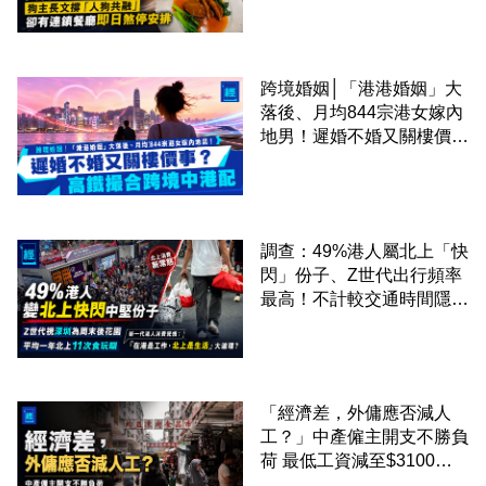
廳即日煞停安排
跨境婚姻│「港港婚姻」大
落後、月均844宗港女嫁內
地男！遲婚不婚又關樓價
事？高鐵撮合跨境中港配
調查：49%港人屬北上「快
閃」份子、Z世代出行頻率
最高！不計較交通時間隱形
成本 跨境擁抱大灣區生活
圈
「經濟差，外傭應否減人
工？」中產僱主開支不勝負
荷 最低工資減至$3100蚊
才合理：已經高過東南亞地