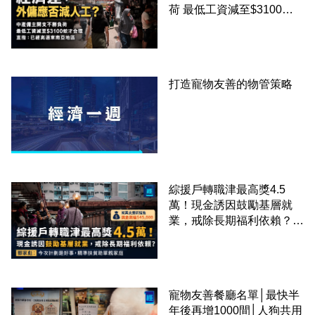
荷 最低工資減至$3100蚊
才合理：已經高過東南亞地
區
打造寵物友善的物管策略
綜援戶轉職津最高獎4.5
萬！現金誘因鼓勵基層就
業，戒除長期福利依賴？鄧
家彪：今次計劃是好事，精
準扶貧助單親家庭
寵物友善餐廳名單│最快半
年後再增1000間│人狗共用