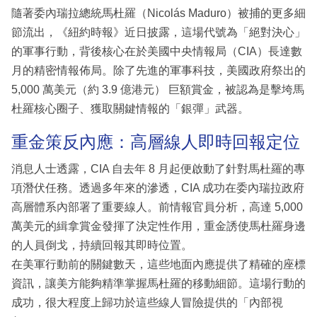
隨著委內瑞拉總統馬杜羅（Nicolás Maduro）被捕的更多細
節流出，《紐約時報》近日披露，這場代號為「絕對決心」
的軍事行動，背後核心在於美國中央情報局（CIA）長達數
月的精密情報佈局。除了先進的軍事科技，美國政府祭出的
5,000 萬美元（約 3.9 億港元） 巨額賞金，被認為是擊垮馬
杜羅核心圈子、獲取關鍵情報的「銀彈」武器。
重金策反內應：高層線人即時回報定位
消息人士透露，CIA 自去年 8 月起便啟動了針對馬杜羅的專
項潛伏任務。透過多年來的滲透，CIA 成功在委內瑞拉政府
高層體系內部署了重要線人。前情報官員分析，高達 5,000
萬美元的緝拿賞金發揮了決定性作用，重金誘使馬杜羅身邊
的人員倒戈，持續回報其即時位置。
在美軍行動前的關鍵數天，這些地面內應提供了精確的座標
資訊，讓美方能夠精準掌握馬杜羅的移動細節。這場行動的
成功，很大程度上歸功於這些線人冒險提供的「內部視