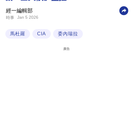
科
經一編輯部
技
Jan 5 2026
時事
職
馬杜羅
CIA
委內瑞拉
場
生
廣告
活
時
事
專
欄
訂
閱
專
區