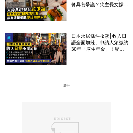
餐具惹爭議？狗主長文撐
「人狗共融」 卻有連鎖餐
廳即日煞停安排
日本永居條件收緊│收入日
語全面加辣、申請人須繳納
30年「厚生年金」！配偶
申請快變慢 趕絕境外土豪
課金移居
廣告