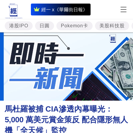
即
經一 x《華爾街日報》
時
財
港股IPO
日圓
Pokemon卡
美股科技股
經
專
題
投
資
樓
市
理
馬杜羅被捕 CIA滲透內幕曝光：
財
5,000 萬美元賞金策反 配合隱形無人
商
機「全天候」監控
業