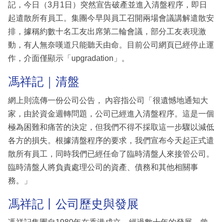
記，今日（3月1日）突然宣告破產並進入清盤程序，即日
起遣散所有員工。集團今早與員工召開兩場會議講解遣散安
排，據稱約數十名工友出席第二輪會議，部分工友表現激
動，有人無奈嘆道只能聽天由命。目前公司網頁已經停止運
作，介面僅顯示「upgradation」。
馮祥記｜清盤
網上則流傳一份公司公告， 內容指公司「很遺憾地通知大
家，由於資金週轉問題，公司已經進入清盤程序。這是一個
極為困難和痛苦的決定，但我們不得不採取這一步驟以減低
各方的損失。根據清盤程序的要求，我們宣布今天起正式遣
散所有員工，同時我們已經任命了臨時清盤人來接管公司。
臨時清盤人將負責處理公司的資產、債務和其他相關事
務。」
馮祥記丨公司歷史與發展