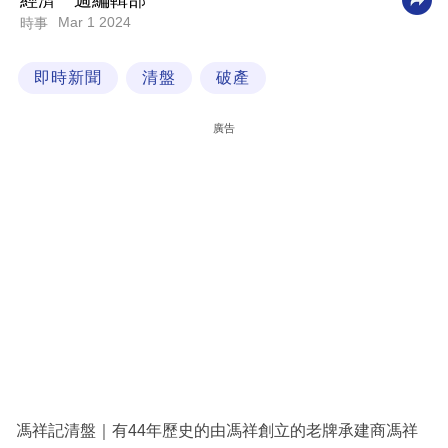
經濟一週編輯部
Mar 1 2024
時事
科
技
即時新聞
清盤
破產
職
場
廣告
生
活
時
事
專
欄
訂
閱
專
馮祥記清盤｜有44年歷史的由馮祥創立的老牌承建商馮祥
區