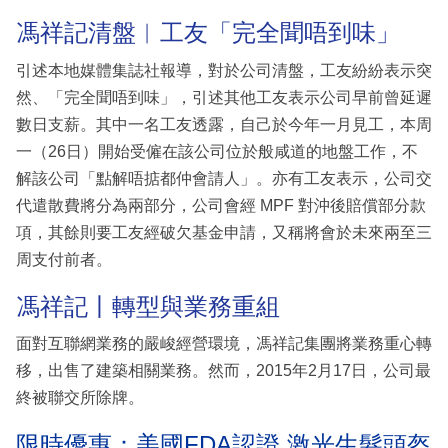
馮祥記清盤︳工友「完全聞唔到味」
引述本地媒體集誌社報導，對於公司清盤，工友紛紛表示突
然、「完全聞唔到味」，引述其他工友表示公司早前曾延遲
數日支薪。其中一名工友透露，自己於今年一月見工，本周
一（26日）開始受僱在該公司位於般咸道的地盤工作，不
解該公司「點解唔掂都仲會請人」。亦有工友表示，公司交
代遣散費將分為兩部分，公司會經 MPF 對沖後賠償部分款
項，其餘則要工友經破欠基金申請，又稱將會於未來兩至三
周支付前者。
馮祥記丨轉型與業務重組
面對互聯網業務的嚴峻經營環境，馮祥記集團將業務重心轉
移，出售了建築相關業務。然而，2015年2月17日，公司最
終被聯交所除牌。
限時優惠：美國FDA認證 激光生髮頭盔