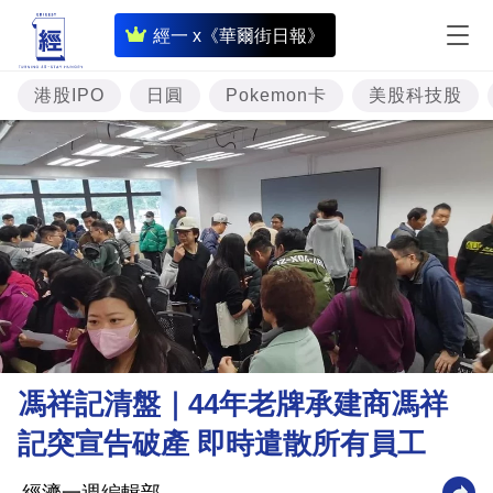
即
經一 x《華爾街日報》
時
財
港股IPO
日圓
Pokemon卡
美股科技股
經
專
題
投
資
樓
市
理
馮祥記清盤｜44年老牌承建商馮祥
財
記突宣告破產 即時遣散所有員工
商
業