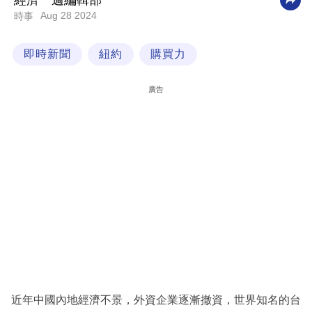
經濟一週編輯部
Aug 28 2024
時事
科
技
即時新聞
紐約
購買力
職
場
廣告
生
活
時
事
專
欄
訂
閱
專
近年中國內地經濟不景，外資企業逐漸撤資，世界知名的台
區