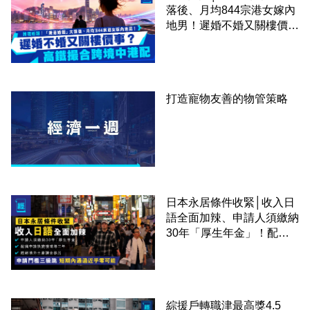
落後、月均844宗港女嫁內
地男！遲婚不婚又關樓價
事？高鐵撮合跨境中港配
打造寵物友善的物管策略
日本永居條件收緊│收入日
語全面加辣、申請人須繳納
30年「厚生年金」！配偶
申請快變慢 趕絕境外土豪
課金移居
綜援戶轉職津最高獎4.5