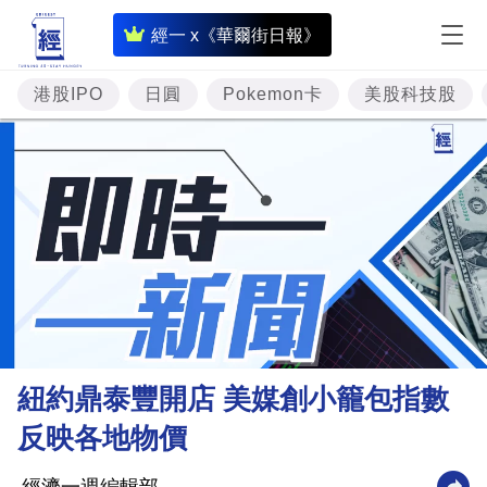
即
經一 x《華爾街日報》
時
財
港股IPO
日圓
Pokemon卡
美股科技股
經
專
題
投
資
樓
市
理
紐約鼎泰豐開店 美媒創小籠包指數
財
反映各地物價
商
業