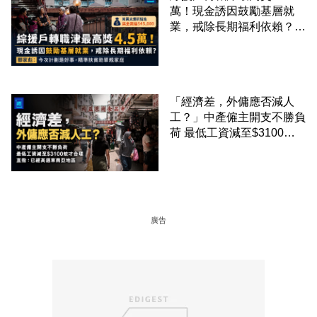
萬！現金誘因鼓勵基層就
業，戒除長期福利依賴？鄧
家彪：今次計劃是好事，精
準扶貧助單親家庭
「經濟差，外傭應否減人
工？」中產僱主開支不勝負
荷 最低工資減至$3100蚊
才合理：已經高過東南亞地
區
廣告