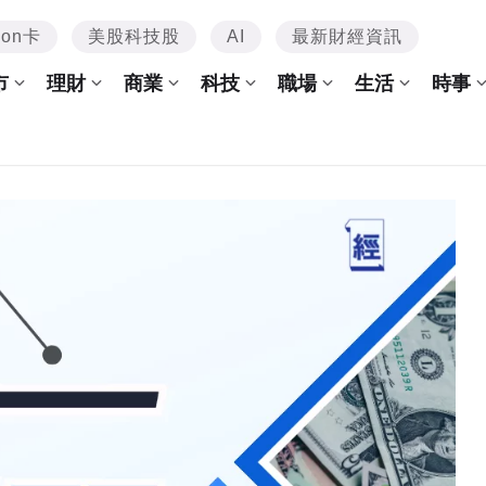
mon卡
美股科技股
AI
最新財經資訊
市
理財
商業
科技
職場
生活
時事