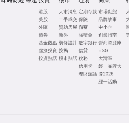
即時財經
專題
投資
樓市
理財
商業
港股
大市消息
定期存款
市場動態
美股
二手成交
保險
品牌故事
外匯
資助房屋
儲蓄
中小企
債券
新盤
強積金
創業指南
基金觀點
裝修設計
數字銀行
營商資源庫
虛擬投資
按揭
借貸
ESG
投資熱話
樓市熱話
稅務
大灣區
信用卡
經一品牌大
理財熱話
獎2026
經一活動