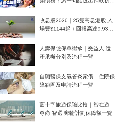
銷債務！憑一句話道出捐款初
衷：加州26萬人接獲免債通知、
一度被誤當詐騙手段
收息股2026｜25隻高息港股 入
場費$1144起＋回報高達9.93
厘！持續更新
人壽保險保單繼承｜受益人 遺
產承辦分別及流程一覽
自願醫保支氣管炎索償｜住院保
障範圍及申請流程一覽
藍十字旅遊保險比較｜智在遊
尊尚 智選 郵輪計劃保障額一覽