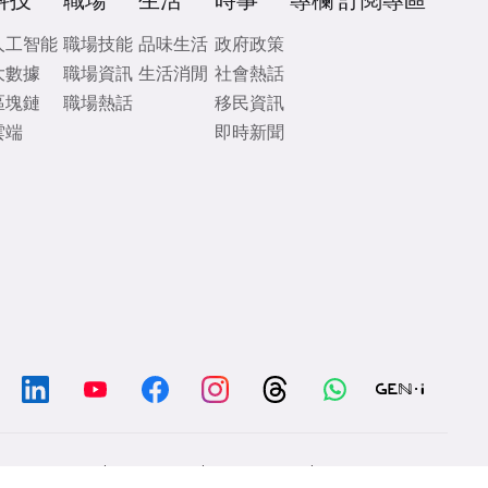
科技
職場
生活
時事
專欄
訂閱專區
人工智能
職場技能
品味生活
政府政策
大數據
職場資訊
生活消閒
社會熱話
區塊鏈
職場熱話
移民資訊
雲端
即時新聞
/
/
/
Chat with us
Contacts
Disclaimer
Privacy Policy