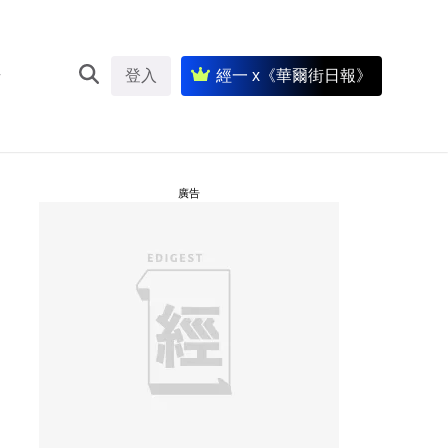
登入
經一 x《華爾街日報》
廣告