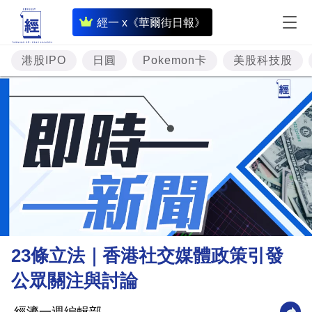
即
經一 x《華爾街日報》
時
財
港股IPO
日圓
Pokemon卡
美股科技股
經
專
題
投
資
樓
市
理
23條立法｜香港社交媒體政策引發
財
公眾關注與討論
商
業