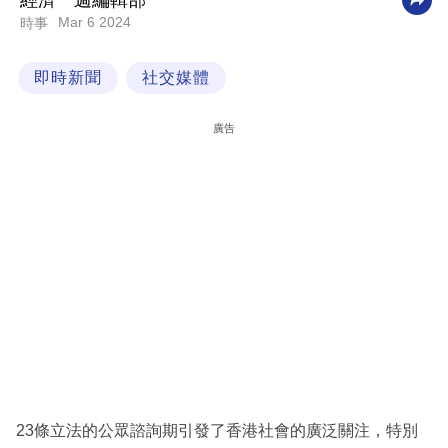
經濟一週編輯部
Mar 6 2024
時事
科
技
即時新聞
社交媒體
職
場
廣告
生
活
時
事
專
欄
訂
閱
專
23條立法的公眾諮詢期引發了香港社會的廣泛關注，特別
區