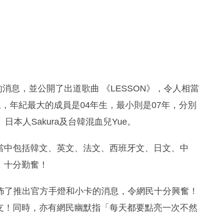
O」的消息，並公開了出道歌曲 《LESSON》，令人相當
生，年紀最大的成員是04年生，最小則是07年，分別
a、日本人Sakura及台韓混血兒Yue。
言，當中包括韓文、英文、法文、西班牙文、日文、中
言，十分勤奮！
m上公佈了推出官方手燈和小卡的消息，令網民十分興奮！
手一支！同時，亦有網民幽默指「每天都要點亮一次不然