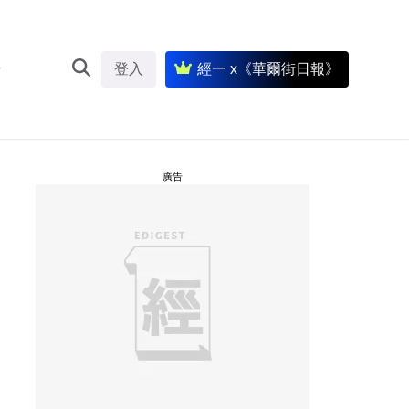
登入
經一 x《華爾街日報》
廣告