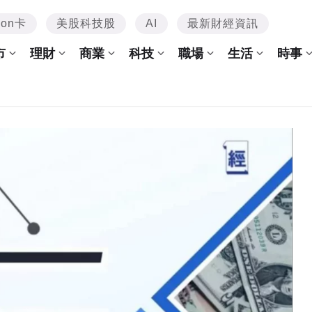
mon卡
美股科技股
AI
最新財經資訊
市
理財
商業
科技
職場
生活
時事