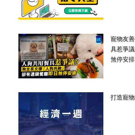
寵物友善
具惹爭議
煞停安排
打造寵物