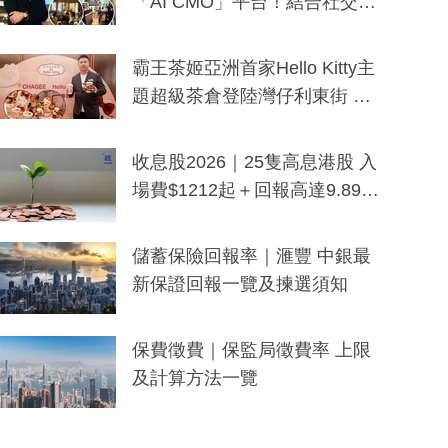
「AI CMO」平台！結合社交聆
聽與廣東話大模型 助中小企數
分鐘生成「貼地」宣傳短片
霸王茶姬亞洲首家Hello Kitty主
題超級茶倉登陸灣仔利東街 推
出首創「伯爵紅茶色」Hello Kitt
y及香港限定特調系列
收息股2026｜25隻高息港股 入
場費$1212起＋回報高達9.89
厘！持續更新
儲蓄保險回報率｜滙豐 中銀最
新保證回報一覽及揀選須知
保費徵費｜保監局徵費率 上限
及計算方法一覽