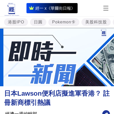
即
經一 x《華爾街日報》
時
財
港股IPO
日圓
Pokemon卡
美股科技股
經
專
題
投
資
樓
市
理
日本Lawson便利店擬進軍香港？ 註
財
冊新商標引熱議
商
業