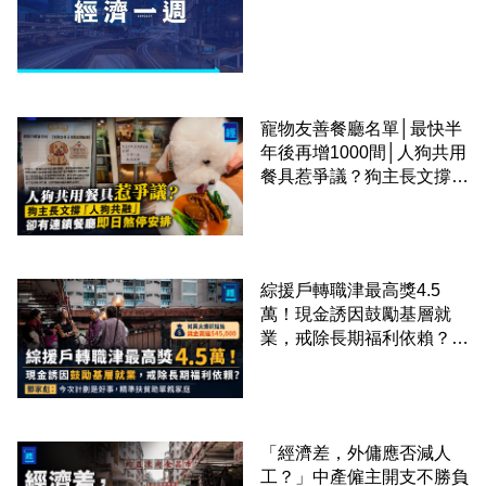
寵物友善餐廳名單│最快半
年後再增1000間│人狗共用
餐具惹爭議？狗主長文撐
「人狗共融」 卻有連鎖餐
廳即日煞停安排
綜援戶轉職津最高獎4.5
萬！現金誘因鼓勵基層就
業，戒除長期福利依賴？鄧
家彪：今次計劃是好事，精
準扶貧助單親家庭
「經濟差，外傭應否減人
工？」中產僱主開支不勝負