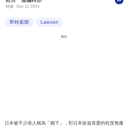
經濟一週編輯部
Dec 11 2024
時事
科
技
即時新聞
Lawson
職
場
廣告
生
活
時
事
專
欄
訂
閱
專
日本被不少港人稱為「鄉下」，對日本旅遊喜愛的程度無庸
區