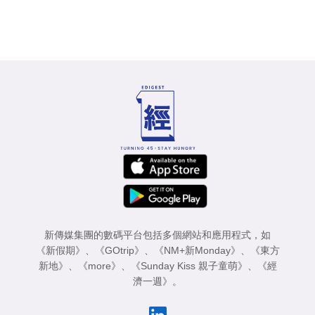
新傳媒集團的數碼平台包括多個網站和應用程式，如
《新假期》
、
《GOtrip》
、
《NM+新Monday》
、
《東方
新地》
、
《more》
、
《Sunday Kiss 親子童萌》
、
《經
濟一週》
。