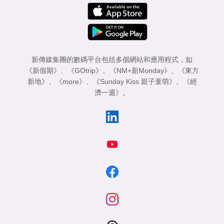
新傳媒集團的數碼平台包括多個網站和應用程式，如
《新假期》
、
《GOtrip》
、
《NM+新Monday》
、
《東方
新地》
、
《more》
、
《Sunday Kiss 親子童萌》
、
《經
濟一週》
。