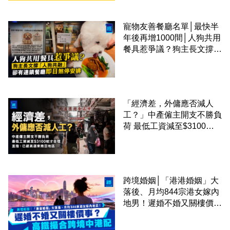
寵物友善餐廳名單│最快半
年後再增1000間│人狗共用
餐具惹爭議？狗主長文撐
「人狗共融」 卻有連鎖餐
廳即日煞停安排
「經濟差，外傭應否減人
工？」中產僱主開支不勝負
荷 最低工資減至$3100蚊
才合理：已經高過東南亞地
區
跨境婚姻│「港港婚姻」大
落後、月均844宗港女嫁內
地男！遲婚不婚又關樓價
事？高鐵撮合跨境中港配