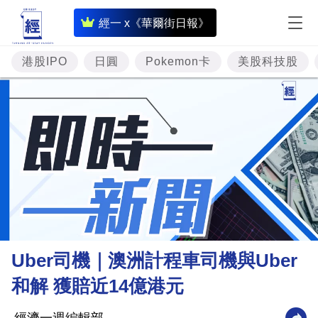
即
經一 x《華爾街日報》
時
財
港股IPO
日圓
Pokemon卡
美股科技股
經
專
題
投
資
樓
市
理
Uber司機｜澳洲計程車司機與Uber
財
和解 獲賠近14億港元
商
業