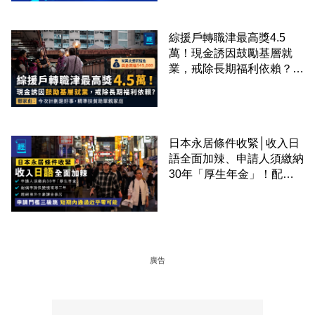
綜援戶轉職津最高獎4.5
萬！現金誘因鼓勵基層就
業，戒除長期福利依賴？鄧
家彪：今次計劃是好事，精
準扶貧助單親家庭
日本永居條件收緊│收入日
語全面加辣、申請人須繳納
30年「厚生年金」！配偶
申請快變慢 趕絕境外土豪
課金移居
廣告