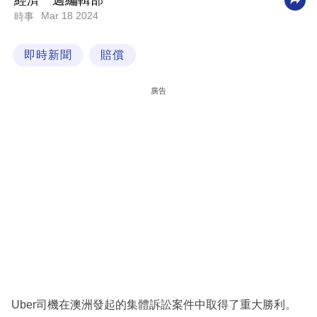
經濟一週編輯部
Mar 18 2024
時事
科
技
即時新聞
賠償
職
場
廣告
生
活
時
事
專
欄
訂
閱
專
Uber司機在澳洲發起的集體訴訟案件中取得了重大勝利。
區