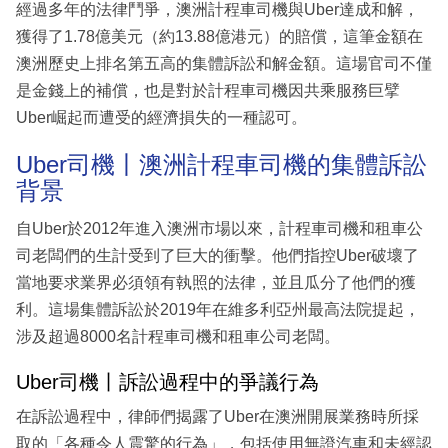
經過多年的法律鬥爭，澳洲計程車司機與Uber達成和解，
獲得了1.78億美元（約13.88億港元）的賠償，這筆金額在
澳洲歷史上排名第五高的集體訴訟和解金額。這場官司不僅
是金錢上的補償，也是對於計程車司機因共乘服務巨擘
Uber崛起而遭受的經濟損失的一種認可。
Uber司機丨澳洲計程車司機的集體訴訟
背景
自Uber於2012年進入澳洲市場以來，計程車司機和租車公
司老闆們的生計受到了巨大的衝擊。他們指控Uber破壞了
當地要求業界必須領有執照的法律，並且瓜分了他們的獲
利。這場集體訴訟於2019年在維多利亞州最高法院提起，
涉及超過8000名計程車司機和租車公司老闆。
Uber司機丨訴訟過程中的爭議行為
在訴訟過程中，律師們揭露了Uber在澳洲開展業務時所採
取的「各種令人震驚的行為」，包括使用無證汽車和未經認