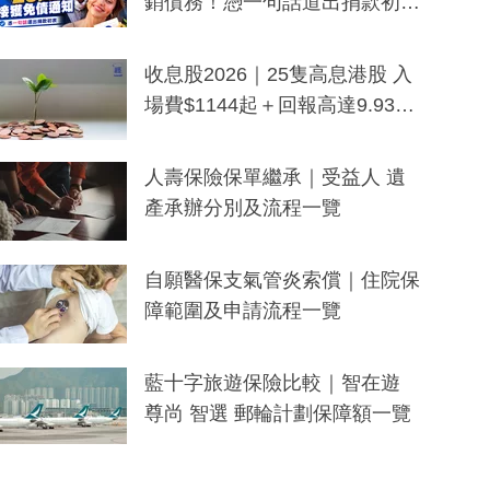
銷債務！憑一句話道出捐款初
衷：加州26萬人接獲免債通知、
一度被誤當詐騙手段
收息股2026｜25隻高息港股 入
場費$1144起＋回報高達9.93
厘！持續更新
人壽保險保單繼承｜受益人 遺
產承辦分別及流程一覽
自願醫保支氣管炎索償｜住院保
障範圍及申請流程一覽
藍十字旅遊保險比較｜智在遊
尊尚 智選 郵輪計劃保障額一覽