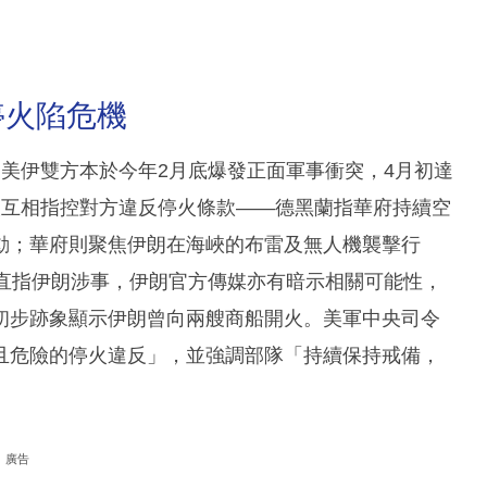
停火陷危機
美伊雙方本於今年2月底爆發正面軍事衝突，4月初達
次互相指控對方違反停火條款——德黑蘭指華府持續空
動；華府則聚焦伊朗在海峽的布雷及無人機襲擊行
面直指伊朗涉事，伊朗官方傳媒亦有暗示相關可能性，
初步跡象顯示伊朗曾向兩艘商船開火。美軍中央司令
且危險的停火違反」，並強調部隊「持續保持戒備，
廣告