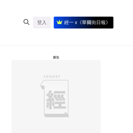
登入
經一 x《華爾街日報》
廣告