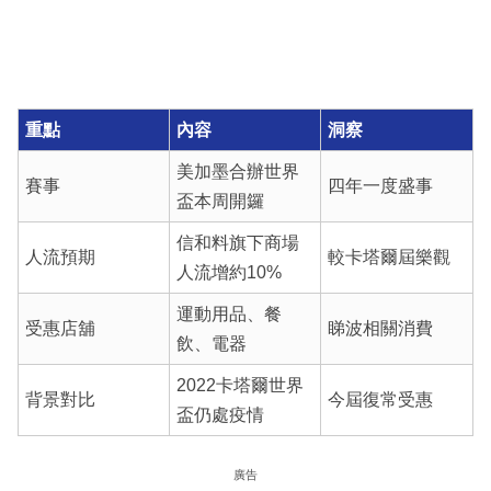
重點
內容
洞察
美加墨合辦世界
賽事
四年一度盛事
盃本周開鑼
信和料旗下商場
人流預期
較卡塔爾屆樂觀
人流增約10%
運動用品、餐
受惠店舖
睇波相關消費
飲、電器
2022卡塔爾世界
背景對比
今屆復常受惠
盃仍處疫情
廣告