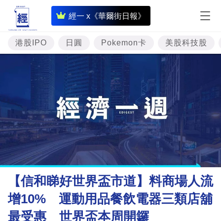
即
經一 x《華爾街日報》
時
財
港股IPO
日圓
Pokemon卡
美股科技股
經
專
題
投
資
樓
市
理
【信和睇好世界盃市道】料商場人流
財
增10% 運動用品餐飲電器三類店舖
商
最受惠 世界盃本周開鑼
業