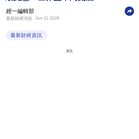
科
經一編輯部
技
Jun 11 2026
最新財經消息
職
最新財經資訊
場
生
廣告
活
時
事
專
欄
訂
閱
專
區