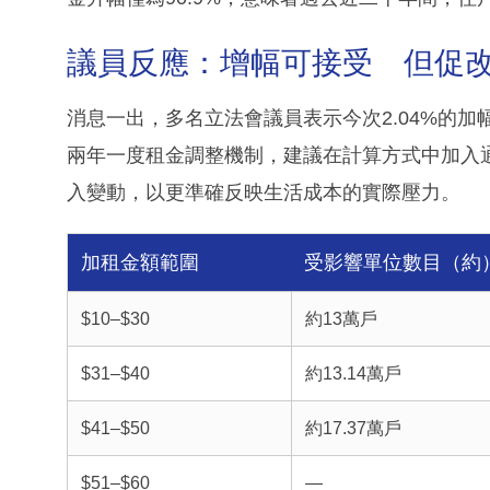
議員反應：增幅可接受 但促
消息一出，多名立法會議員表示今次2.04%的
兩年一度租金調整機制，建議在計算方式中加入
入變動，以更準確反映生活成本的實際壓力。
加租金額範圍
受影響單位數目（約
$10–$30
約13萬戶
$31–$40
約13.14萬戶
$41–$50
約17.37萬戶
$51–$60
—