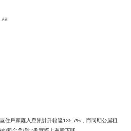
廣告
公屋住戶家庭入息累計升幅達135.7%，而同期公屋租
住戶的租金負擔比例實際上有所下降。