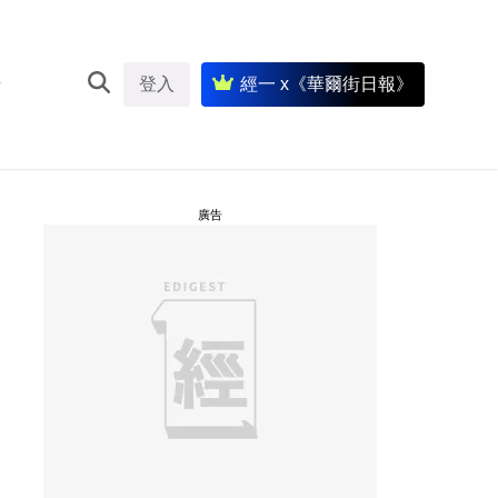
登入
經一 x《華爾街日報》
廣告