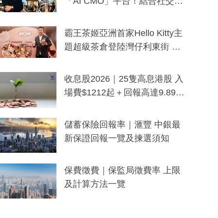
「AI CMO」平台！結合社交聆
聽與廣東話大模型 助中小企數
分鐘生成「貼地」宣傳短片
霸王茶姬亞洲首家Hello Kitty主
題超級茶倉登陸灣仔利東街 推
出首創「伯爵紅茶色」Hello Kitt
y及香港限定特調系列
收息股2026｜25隻高息港股 入
場費$1212起＋回報高達9.89
厘！持續更新
儲蓄保險回報率｜滙豐 中銀最
新保證回報一覽及揀選須知
保費徵費｜保監局徵費率 上限
及計算方法一覽