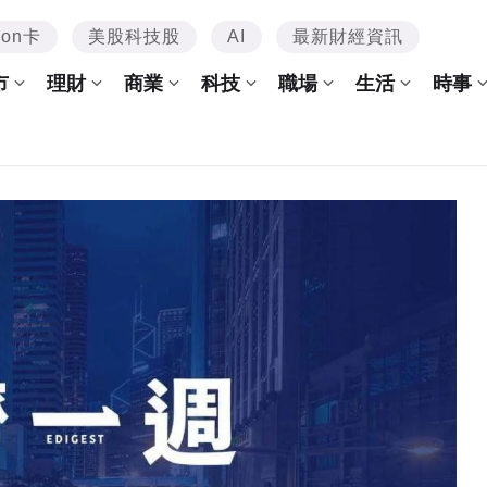
mon卡
美股科技股
AI
最新財經資訊
市
理財
商業
科技
職場
生活
時事