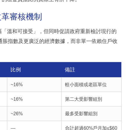
改革審核機制
加幅「溫和可接受」，但同時促請政府重新檢討現行的
通脹指數及更廣泛的經濟數據，而非單一依賴住戶收
）
比例
備註
~16%
較小面積或老區單位
~16%
第二大受影響組別
~26%
最多受影響組別
—
合計超過60%戶月加≤$60