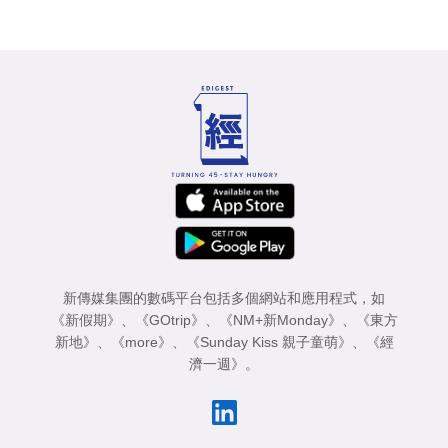
新傳媒集團的數碼平台包括多個網站和應用程式，如
《新假期》
、
《GOtrip》
、
《NM+新Monday》
、
《東方
新地》
、
《more》
、
《Sunday Kiss 親子童萌》
、
《經
濟一週》
。