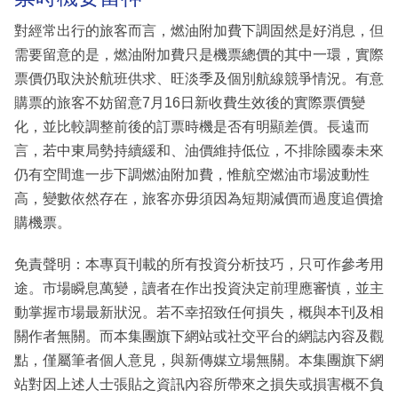
對經常出行的旅客而言，燃油附加費下調固然是好消息，但
需要留意的是，燃油附加費只是機票總價的其中一環，實際
票價仍取決於航班供求、旺淡季及個別航線競爭情況。有意
購票的旅客不妨留意7月16日新收費生效後的實際票價變
化，並比較調整前後的訂票時機是否有明顯差價。長遠而
言，若中東局勢持續緩和、油價維持低位，不排除國泰未來
仍有空間進一步下調燃油附加費，惟航空燃油市場波動性
高，變數依然存在，旅客亦毋須因為短期減價而過度追價搶
購機票。
免責聲明：本專頁刊載的所有投資分析技巧，只可作參考用
途。市場瞬息萬變，讀者在作出投資決定前理應審慎，並主
動掌握市場最新狀況。若不幸招致任何損失，概與本刊及相
關作者無關。而本集團旗下網站或社交平台的網誌內容及觀
點，僅屬筆者個人意見，與新傳媒立場無關。本集團旗下網
站對因上述人士張貼之資訊內容所帶來之損失或損害概不負