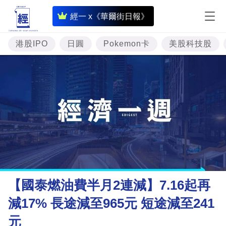
即
經一 x《華爾街日報》
時
財
港股IPO
日圓
Pokemon卡
美股科技股
經
專
題
投
資
樓
市
理
【國泰燃油費半月2連減】7.16起再
財
減17% 長途減至965元 短途減至241
商
元
業