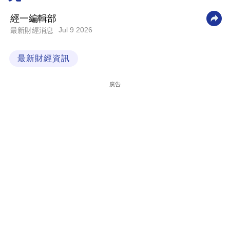
科
經一編輯部
技
Jul 9 2026
最新財經消息
職
最新財經資訊
場
生
廣告
活
時
事
專
欄
訂
閱
專
區