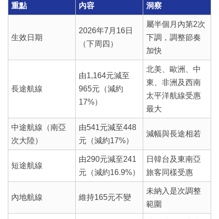
重點
內容
洞察
屬半個月內第2次
2026年7月16日
生效日期
下調，調整節奏
（下周四）
加快
北美、歐洲、中
由1,164元減至
東、非洲及西南
長途航線
965元（減約
太平洋航線受惠
17%）
最大
中途航線（南亞
由541元減至448
減幅與長途相若
次大陸）
元（減約17%）
由290元減至241
日韓台及東南亞
短途航線
元（減約16.9%）
旅客同樣受惠
未納入是次調整
內地航線
維持165元不變
範圍