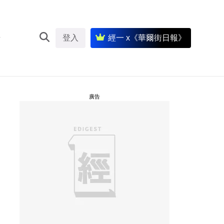
登入
經一 x《華爾街日報》
廣告