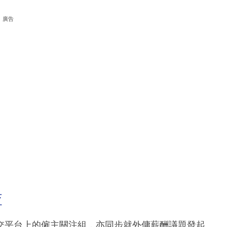
廣告
查
交平台上的僱主關注組，亦同步就外傭薪酬議題發起