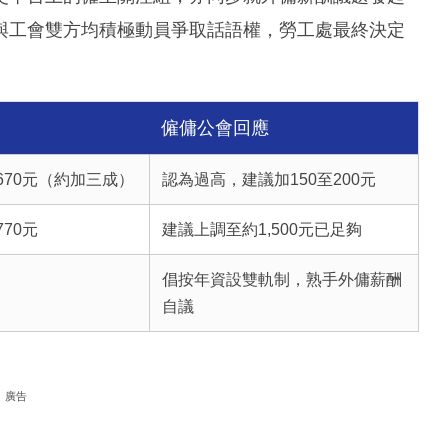
與工會雙方均積極動員爭取話語權，勞工處最終決定
僱傭公會回應
6,670元（約加三成）
認為過高，建議加150至200元
770元
建議上調至約1,500元已足夠
倡按年資設雙軌制，熟手外傭薪酬
自議
廣告