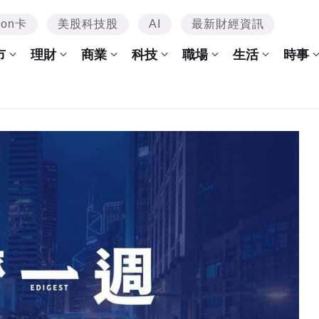
mon卡
美股科技股
AI
最新財經資訊
市
理財
商業
科技
職場
生活
時事