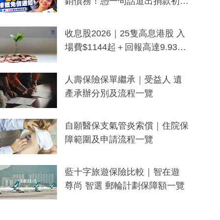
銷債務！憑一句話道出捐款初
衷：加州26萬人接獲免債通知、
一度被誤當詐騙手段
收息股2026｜25隻高息港股 入
場費$1144起＋回報高達9.93
厘！持續更新
人壽保險保單繼承｜受益人 遺
產承辦分別及流程一覽
自願醫保支氣管炎索償｜住院保
障範圍及申請流程一覽
藍十字旅遊保險比較｜智在遊
尊尚 智選 郵輪計劃保障額一覽