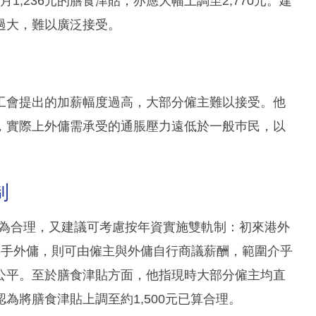
1,236元的膳食津貼，亦應大幅上調至2,770元。建
過大，難以廣泛接受。
工會提出的加薪幅度過高，大部分僱主難以接受。他
，實際上外傭需承受的通脹壓力遠低於一般巿民，以
制
元較為合理，又建議可考慮按年資實施雙軌制：初來港外
熟手外傭，則可由僱主與外傭自行商議薪酬，範圍介乎
會較為公平。至於膳食津貼方面，他指現時大部分僱主均直
為將膳食津貼上調至約1,500元已算合理。