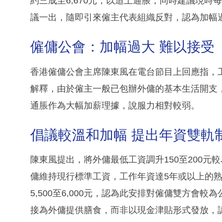
約三成至6,670元，以追上通脹；同時建議現時每月
議一出，隨即引來僱主代表組織反對，認為加幅
僱傭公會：加幅過大 難以接受
香港僱傭公會主席陳東風在電台節目上回應指，
解釋，由於僱主一般已包辦外傭的基本生活開支
通脹作為大幅加薪理據，說服力相對較弱。
倡議較溫和加幅 提出年資雙軌
陳東風提出，將外傭最低工資調升150至200
傭維持現行標準工資，工作年資達5年或以上的
5,500至6,000元，認為此安排對僱傭雙方
接為外傭提供膳食，而非以現金津貼形式發放，認