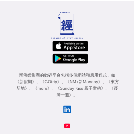
新傳媒集團的數碼平台包括多個網站和應用程式，如
《新假期》
、
《GOtrip》
、
《NM+新Monday》
、
《東方
新地》
、
《more》
、
《Sunday Kiss 親子童萌》
、
《經
濟一週》
。