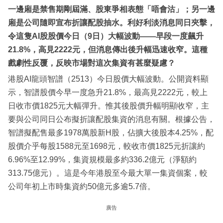
一邊廂是禁售期剛屆滿、股東爭相表態「唔會沽」；另一邊
廂是公司隨即宣布折讓配股抽水。利好利淡消息同日夾擊，
令這隻AI股股價今日（9日）大幅波動——早段一度飆升
21.8%，高見2222元，但消息傳出後升幅迅速收窄。這種
戲劇性反覆，反映市場對這次集資有甚麼疑慮？
港股AI龍頭智譜（2513）今日股價大幅波動。公開資料顯
示，智譜股價今早一度急升21.8%，最高見2222元，較上
日收市價1825元大幅彈升。惟其後股價升幅明顯收窄，主
要與公司同日公布擬折讓配股集資的消息有關。根據公告，
智譜擬配售最多1978萬股新H股，佔擴大後股本4.25%，配
股價介乎每股1588元至1698元，較收市價1825元折讓約
6.96%至12.99%，集資規模最多約336.2億元（淨額約
313.75億元）。這是今年港股至今最大單一集資個案，較
公司年初上市時集資約50億元多逾5.7倍。
廣告