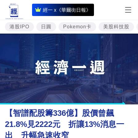
即
經一 x《華爾街日報》
時
財
港股IPO
日圓
Pokemon卡
美股科技股
經
專
題
投
資
樓
市
理
【智譜配股籌336億】股價曾飆
財
21.8%見2222元 折讓13%消息一
商
出 升幅急速收窄
業