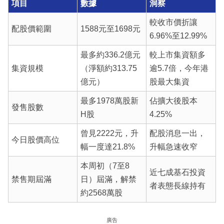
項目
數據
洞察
較收市價折讓
配股價範圍
1588元至1698元
6.96%至12.99%
最多約336.2億元
較上市集資額多
集資規模
（淨額約313.75
逾5.7倍，今年港
億元）
股最大集資
最多1978萬股新
佔擴大後股本
發售股數
H股
4.25%
曾見2222元，升
配股消息一出，
今日股價高位
幅一度達21.8%
升幅急速收窄
本周初（7至8
近七成基石投資
禁售期屆滿
日）屆滿，解禁
者表態長線持有
約2568萬股
廣告