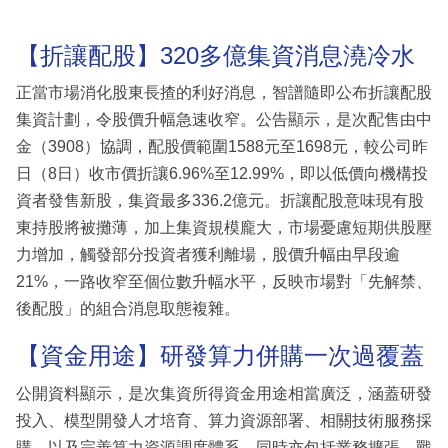
【折讓配股】320多億集資消息澆冷水
正當市場消化股東長揸的利好消息，智譜隨即公布折讓配股
集資計劃，令股價升幅急速收窄。公告顯示，是次配售由中
金（3908）協調，配股價範圍1588元至1698元，較公司昨
日（8日）收市價折讓6.96%至12.99%，即以低價向機構投
資者發售新股，集資最多336.2億元。折讓配股意味現有股
東持股將被攤薄，加上集資規模龐大，市場憂慮短期供股壓
力增加，觸發部分投資者獲利離場，股價升幅由早段逾
21%，一路收窄至個位數升幅水平，反映市場對「先解禁、
後配股」的組合消息取態複雜。
【資金用途】研發算力併購一次過覆蓋
公開資料顯示，是次集資所得資金用途相當廣泛，涵蓋研發
投入、模型開發人才培育、算力資源部署、相關技術服務採
購，以及完善算力資源調度體系，同時亦包括業務擴張、戰