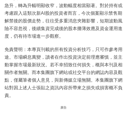
急升，轉為升幅明顯收窄，波動幅度相當顯著。對於持有或
考慮跟入這類次新AI股的投資者而言，今次個案顯示禁售期
解禁後的股價走勢，往往受多重消息夾雜影響，短期波動風
險不容忽視，後續集資完成後的股本攤薄效應及資金運用進
度，仍有待市場進一步觀察。
免責聲明：本專頁刊載的所有投資分析技巧，只可作參考用
途。市場瞬息萬變，讀者在作出投資決定前理應審慎，並主
動掌握市場最新狀況。若不幸招致任何損失，概與本刊及相
關作者無關。而本集團旗下網站或社交平台的網誌內容及觀
點，僅屬筆者個人意見，與新傳媒立場無關。本集團旗下網
站對因上述人士張貼之資訊內容所帶來之損失或損害概不負
責。
廣告