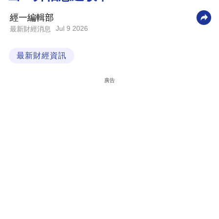
科
經一編輯部
技
Jul 9 2026
最新財經消息
職
最新財經資訊
場
生
廣告
活
時
事
專
欄
訂
閱
專
區