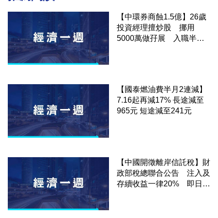
【中環券商蝕1.5億】26歲
投資經理擅炒股 挪用
5000萬做孖展 入職半年
闖大禍
【國泰燃油費半月2連減】
7.16起再減17% 長途減至
965元 短途減至241元
【中國開徵離岸信託稅】財
政部稅總聯合公告 注入及
存續收益一律20% 即日實
施