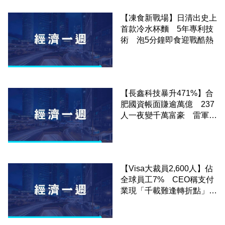
【凍食新戰場】日清出史上
首款冷水杯麵 5年專利技
術 泡5分鐘即食迎戰酷熱
【長鑫科技暴升471%】合
肥國資帳面賺逾萬億 237
人一夜變千萬富豪 雷軍帳
面賺逾7億
【Visa大裁員2,600人】佔
全球員工7% CEO稱支付
業現「千載難逢轉折點」
MastercardBlock早前亦裁
員