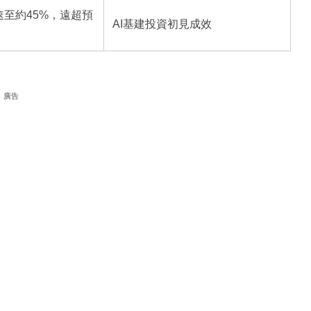
至約45%，遠超預
AI基建投資初見成效
廣告