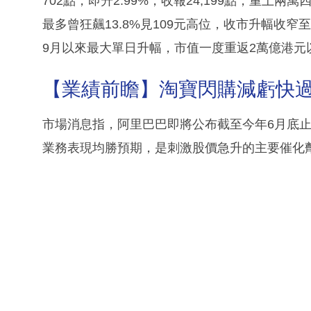
702點，即升2.99%，收報24,199點，重
最多曾狂飆13.8%見109元高位，收市升幅收窄至約
9月以來最大單日升幅，市值一度重返2萬億港元
【業績前瞻】淘寶閃購減虧快
市場消息指，阿里巴巴即將公布截至今年6月底止
業務表現均勝預期，是刺激股價急升的主要催化