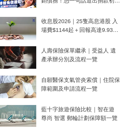
銷債務！憑一句話道出捐款初
衷：加州26萬人接獲免債通知、
一度被誤當詐騙手段
收息股2026｜25隻高息港股 入
場費$1144起＋回報高達9.93
厘！持續更新
人壽保險保單繼承｜受益人 遺
產承辦分別及流程一覽
自願醫保支氣管炎索償｜住院保
障範圍及申請流程一覽
藍十字旅遊保險比較｜智在遊
尊尚 智選 郵輪計劃保障額一覽