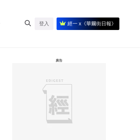
登入
經一 x《華爾街日報》
廣告