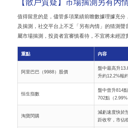
【散戶質疑】市場揣測另有內
值得留意的是，儘管多項業績前瞻數據理據充分
及揣測，社交平台上不乏「另有內情」的猜測聲
屬市場揣測，投資者宜審慎看待，不宜將未經證
重點
內容
盤中最高升13.
阿里巴巴（9988）股價
升約12.2%報約
盤中曾升814點
恒生指數
702點（2.99%
減虧速度快於
淘寶閃購
距收窄，市佔