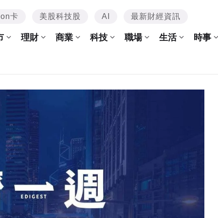
mon卡
美股科技股
AI
最新財經資訊
市
理財
商業
科技
職場
生活
時事