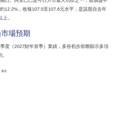
上兩萬四關口。阿里巴巴是今日升市最大功臣之一，股價盤中
12.2%，收報107.5至107.6元水平，是該股自去年
以上。
過市場預期
季度（2027財年首季）業績，多份初步前瞻顯示多項
劑。
廣告