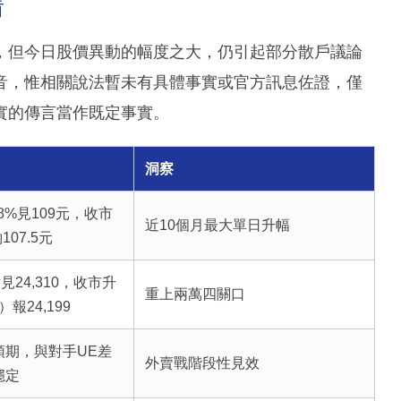
情
，但今日股價異動的幅度之大，仍引起部分散戶議論
音，惟相關說法暫未有具體事實或官方訊息佐證，僅
實的傳言當作既定事實。
洞察
8%見109元，收市
近10個月最大單日升幅
107.5元
見24,310，收市升
重上兩萬四關口
）報24,199
預期，與對手UE差
外賣戰階段性見效
穩定