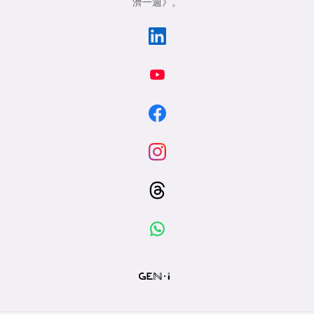
濟一週》
。