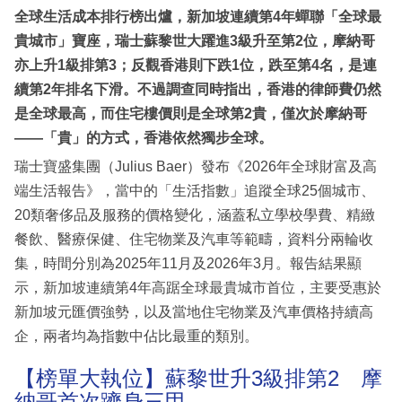
全球生活成本排行榜出爐，新加坡連續第4年蟬聯「全球最
貴城市」寶座，瑞士蘇黎世大躍進3級升至第2位，摩納哥
亦上升1級排第3；反觀香港則下跌1位，跌至第4名，是連
續第2年排名下滑。不過調查同時指出，香港的律師費仍然
是全球最高，而住宅樓價則是全球第2貴，僅次於摩納哥
——「貴」的方式，香港依然獨步全球。
瑞士寶盛集團（Julius Baer）發布《2026年全球財富及高
端生活報告》，當中的「生活指數」追蹤全球25個城市、
20類奢侈品及服務的價格變化，涵蓋私立學校學費、精緻
餐飲、醫療保健、住宅物業及汽車等範疇，資料分兩輪收
集，時間分別為2025年11月及2026年3月。報告結果顯
示，新加坡連續第4年高踞全球最貴城市首位，主要受惠於
新加坡元匯價強勢，以及當地住宅物業及汽車價格持續高
企，兩者均為指數中佔比最重的類別。
【榜單大執位】蘇黎世升3級排第2 摩
納哥首次躋身三甲