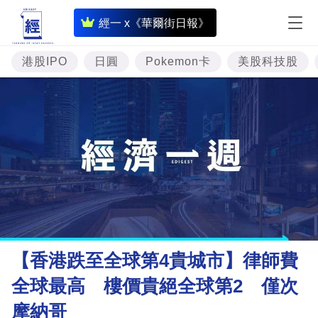
即
經一 x《華爾街日報》
時
財
港股IPO
日圓
Pokemon卡
美股科技股
經
專
題
投
資
樓
市
理
【香港跌至全球第4貴城市】律師費
財
全球最高 樓價貴絕全球第2 僅次
商
摩納哥
業