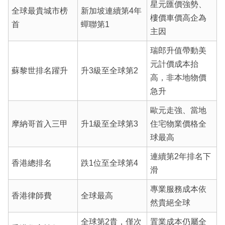
星元匯價強勢、
全球最貴城市榜
新加坡連續第4年
樓價車價高企為
首
蟬聯第1
主因
瑞郎升值帶動美
元計價成本抬
蘇黎世排名躍升
升3級至全球第2
高，非本地物價
急升
歐元走強、當地
摩納哥首入三甲
升1級至全球第3
住宅物業價格全
球最高
連續第2年排名下
香港總排名
跌1位至全球第4
滑
專業服務成本依
香港律師費
全球最高
然貴絕全球
全球第2貴，僅次
置業成本仍屬全