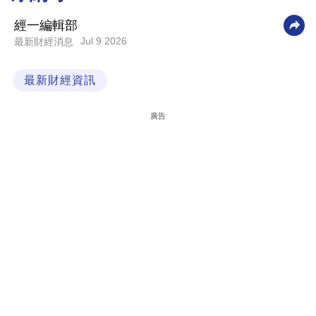
科
經一編輯部
技
Jul 9 2026
最新財經消息
職
最新財經資訊
場
生
廣告
活
時
事
專
欄
訂
閱
專
區