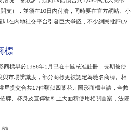
院一審敗訴，須向LV賠償合共1,030萬元人民幣
合理開支），並須在10日內付清，同時要在官方網站、小
隨即在內地社交平台引發巨大爭議，不少網民批評LV
商標
形商標早於1986年1月已在中國核准註冊，長期被使
度與市場辨識度，部分商標更被認定為馳名商標。相
產權局提交合共17件類似四葉花卉圖形商標申請，全數
店的招牌、杯身及宣傳物料上大面積使用相關圖案，法院
廣告