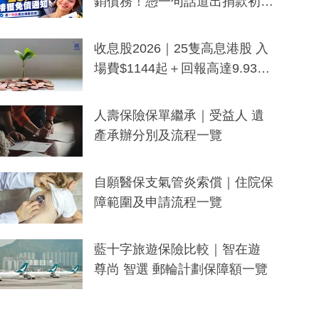
銷債務！憑一句話道出捐款初
衷：加州26萬人接獲免債通知、
一度被誤當詐騙手段
收息股2026｜25隻高息港股 入
場費$1144起＋回報高達9.93
厘！持續更新
人壽保險保單繼承｜受益人 遺
產承辦分別及流程一覽
自願醫保支氣管炎索償｜住院保
障範圍及申請流程一覽
藍十字旅遊保險比較｜智在遊
尊尚 智選 郵輪計劃保障額一覽