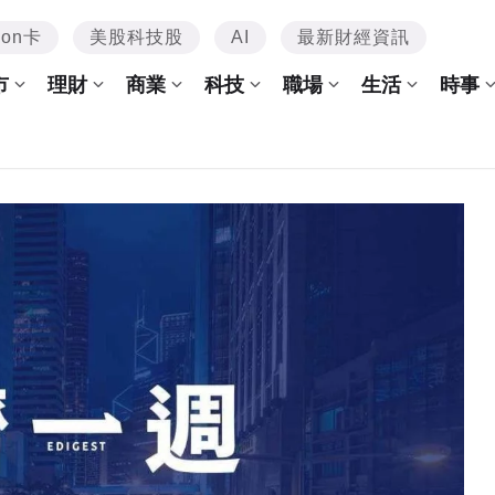
mon卡
美股科技股
AI
最新財經資訊
市
理財
商業
科技
職場
生活
時事