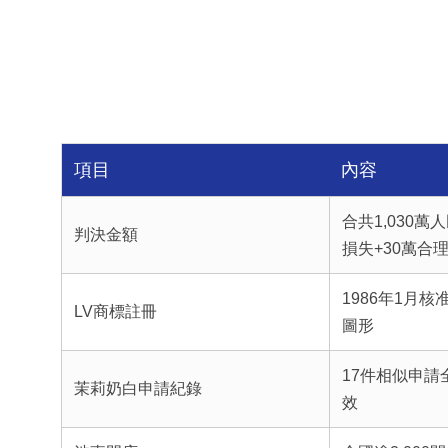
項目
內容
合共1,030萬
判決金額
損失+30萬合
1986年1月
LV商標註冊
圖形
17件相似申請
茉莉奶白申請紀錄
效