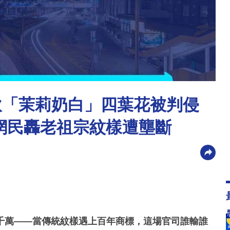
飲「茉莉奶白」四葉花被判侵
 網民轟老祖宗紋樣遭壟斷
千萬——當傳統紋樣遇上百年商標，這場官司誰輸誰