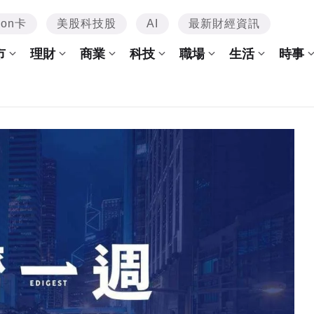
mon卡
美股科技股
AI
最新財經資訊
市
理財
商業
科技
職場
生活
時事