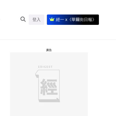
登入
經一 x《華爾街日報》
廣告