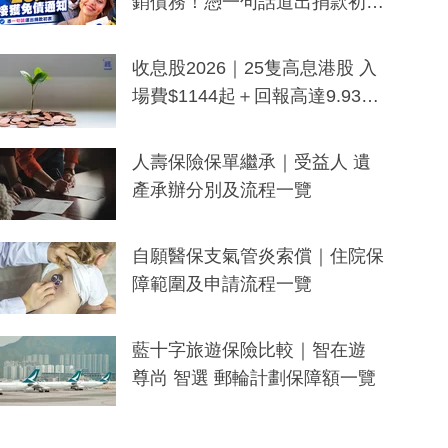
銷債務！憑一句話道出捐款初
衷：加州26萬人接獲免債通知、
一度被誤當詐騙手段
收息股2026｜25隻高息港股 入
場費$1144起＋回報高達9.93
厘！持續更新
人壽保險保單繼承｜受益人 遺
產承辦分別及流程一覽
自願醫保支氣管炎索償｜住院保
障範圍及申請流程一覽
藍十字旅遊保險比較｜智在遊
尊尚 智選 郵輪計劃保障額一覽