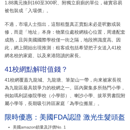
1.88萬元換到160至300呎、附獨立廚廁的單位，確實容易
被包裝成「入場價」。
不過，市場人士指出，這類租盤真正賣點未必是呎數或裝
修，而是「地址」本身：物業位處校網核心位置，周邊配套
成熟，且與美國國際學校僅一街之隔，地段辨識度高。因
此，網上開始出現推測：租客或包括希望把子女送入41校
網名校的家庭、以及來港陪讀的家長。
41校網點解咁值錢？
41校網覆蓋九龍城、九龍塘、筆架山一帶，向來被家長視
為九龍區最具競爭力的校網之一。區內聚集多所熱門小學，
例如瑪利諾修院學校（小學部）、喇沙小學、拔萃男書院附
屬小學等，長期吸引跨區家庭「為學位搬屋」。
限時優惠：美國FDA認證 激光生髮頭盔
美國amazon鎖量及評價No. 1