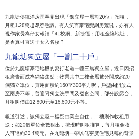
九龍塘傳統洋房區罕見出現「獨立屋一層劏20伙」招租，
月租1.28萬起即惹熱議。有人笑言豪宅變劏房荒誕，亦有人
視作家長為仔女報讀「41校網」新捷徑：用租金換地址，
是否真可直送子女入名校？
九龍塘獨立屋「一劏二十戶」
位於九龍塘豪宅地段的窩打老道一幢三層獨立屋，近日因招
租廣告而成為網絡焦點：物業其中二樓全層被分間成約20
個獨立單位，實用面積約160至300平方呎，戶型由開放式
至兩房不等，普遍附獨立洗手間及煮食空間，部分設露台，
月租叫價由12,800元至18,800元不等。
報道引述，該獨立屋一樓疑由業主自住，二樓則作收租用
途；如20個單位全數租出，按現時叫租推算，每月租金收
入可達約30.4萬元。在九龍塘一帶以低密度住宅見稱的背景