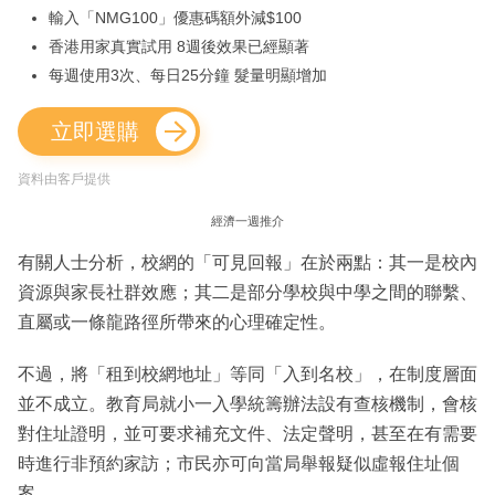
輸入「NMG100」優惠碼額外減$100
香港用家真實試用 8週後效果已經顯著
每週使用3次、每日25分鐘 髮量明顯增加
立即選購
資料由客戶提供
經濟一週推介
有關人士分析，校網的「可見回報」在於兩點：其一是校內
資源與家長社群效應；其二是部分學校與中學之間的聯繫、
直屬或一條龍路徑所帶來的心理確定性。
不過，將「租到校網地址」等同「入到名校」，在制度層面
並不成立。教育局就小一入學統籌辦法設有查核機制，會核
對住址證明，並可要求補充文件、法定聲明，甚至在有需要
時進行非預約家訪；市民亦可向當局舉報疑似虛報住址個
案。