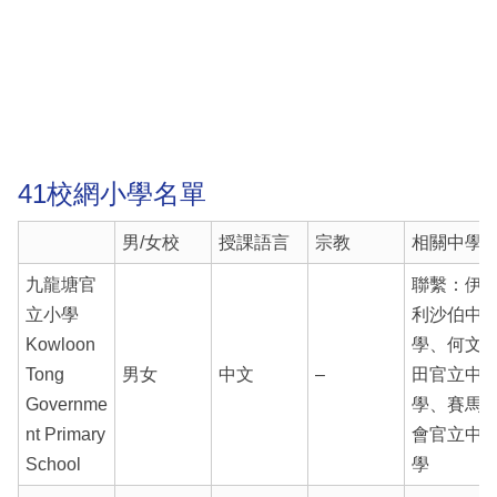
41校網小學名單
男/女校
授課語言
宗教
相關中學
九龍塘官
聯繫：伊
立小學
利沙伯中
Kowloon
學、何文
Tong
男女
中文
–
田官立中
Governme
學、賽馬
nt Primary
會官立中
School
學