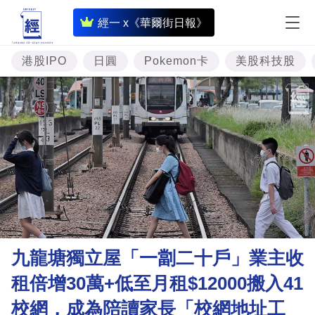
即
經一 x《華爾街日報》
時
財
港股IPO
日圓
Pokemon卡
美股科技股
經
專
題
投
資
樓
市
理
九龍塘獨立屋「一劏二十戶」業主收
財
租倍增30萬+低至月租$12000搬入41
商
校網，成為陪讀家長「校網地址工
業