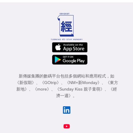
新傳媒集團的數碼平台包括多個網站和應用程式，如
《新假期》
、
《GOtrip》
、
《NM+新Monday》
、
《東方
新地》
、
《more》
、
《Sunday Kiss 親子童萌》
、
《經
濟一週》
。