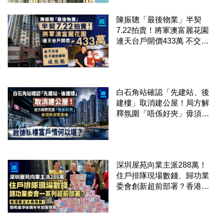
陳振聰「最後物業」半契
7.22拍賣！將軍澳富麗花園
連天台戶開價433萬 不交
吉、不提供樓契成焦點
白石角站確認「先建站、後
建樓」取消建公屋！局方解
釋氛圍「唔係好夾」毋須拘
泥舊思維 啟德私樓富戶情
何以堪？
深圳屋苑向業主派288萬！
住戶排隊現場數錢、歸功業
委會創新超前部署？香港業
主大表羨慕：淨係識年年加
管理費