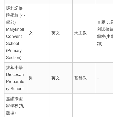
瑪利諾修
院學校 (小
學部)
直屬：瑪
Maryknoll
利諾修院
女
英文
天主教
Convent
學校(中學
School
部)
(Primary
Section)
拔萃小學
Diocesan
男
英文
基督教
–
Preparato
ry School
嘉諾撒聖
家學校(九
龍塘)