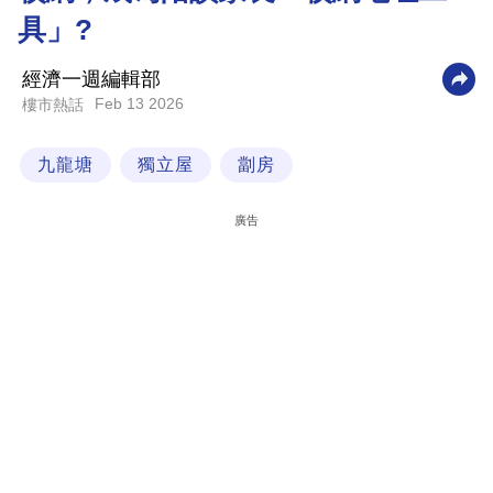
具」?
科
技
經濟一週編輯部
職
Feb 13 2026
樓市熱話
場
九龍塘
獨立屋
劏房
生
活
廣告
時
事
專
欄
訂
閱
專
區