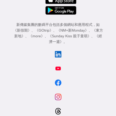
新傳媒集團的數碼平台包括多個網站和應用程式，如
《新假期》
、
《GOtrip》
、
《NM+新Monday》
、
《東方
新地》
、
《more》
、
《Sunday Kiss 親子童萌》
、
《經
濟一週》
。