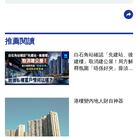
推薦閱讀
白石角站確認「先建站、後
建樓」取消建公屋！局方解
釋氛圍「唔係好夾」毋須拘
泥舊思維 啟德私樓富戶情
何以堪？
港樓變內地人財自神器