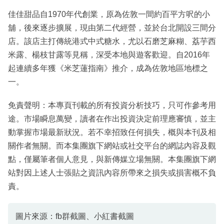
佳佳甜品自1970年代創業，原為佐敦一間約百平方呎的小
舖，後來逐步擴展，現由第二代經營，並於台北開設三間分
店。該店主打傳統港式中式糖水，尤以石磨芝麻糊、荔芋西
米露、楊枝甘露等見稱，深受本地與遊客歡迎。自2016年
起連續多年獲《米芝蓮指南》推介，成為佐敦地區地標之
一。
免責聲明：本專頁刊載的所有投資分析技巧，只可作參考用
途。市場瞬息萬變，讀者在作出投資決定前理應審慎，並主
動掌握市場最新狀況。若不幸招致任何損失，概與本刊及相
關作者無關。而本集團旗下網站或社交平台的網誌內容及觀
點，僅屬筆者個人意見，與新傳媒立場無關。本集團旗下網
站對因上述人士張貼之資訊內容所帶來之損失或損害概不負
責。
圖片來源：fb群截圖、小紅書截圖