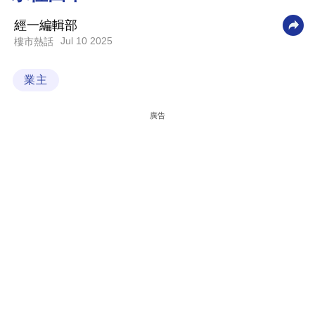
科
經一編輯部
技
Jul 10 2025
樓市熱話
職
業主
場
生
廣告
活
時
事
專
欄
訂
閱
專
區