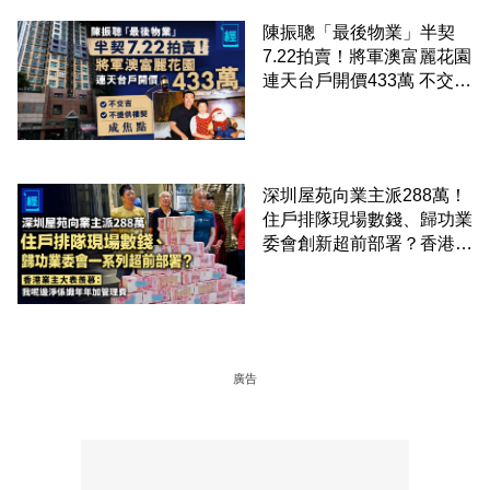
陳振聰「最後物業」半契
7.22拍賣！將軍澳富麗花園
連天台戶開價433萬 不交
吉、不提供樓契成焦點
深圳屋苑向業主派288萬！
住戶排隊現場數錢、歸功業
委會創新超前部署？香港業
主大表羨慕：淨係識年年加
管理費
廣告