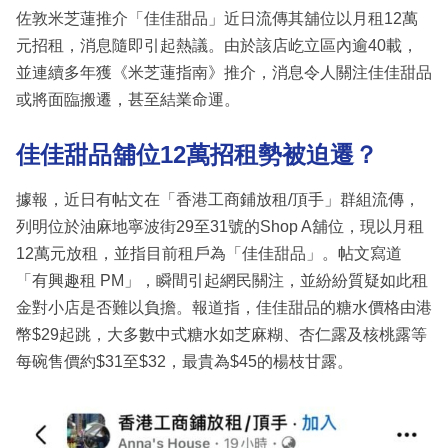
佐敦米芝蓮推介「佳佳甜品」近日流傳其舖位以月租12萬
元招租，消息隨即引起熱議。由於該店屹立區內逾40載，
並連續多年獲《米芝蓮指南》推介，消息令人關注佳佳甜品
或將面臨搬遷，甚至結業命運。
佳佳甜品舖位12萬招租勢被迫遷？
據報，近日有帖文在「香港工商鋪放租/頂手」群組流傳，
列明位於油麻地寧波街29至31號的Shop A舖位，現以月租
12萬元放租，並指目前租戶為「佳佳甜品」。帖文寫道
「有興趣租 PM」，瞬間引起網民關注，並紛紛質疑如此租
金對小店是否難以負擔。報道指，佳佳甜品的糖水價格由港
幣$29起跳，大多數中式糖水如芝麻糊、杏仁露及核桃露等
每碗售價約$31至$32，最貴為$45的楊枝甘露。