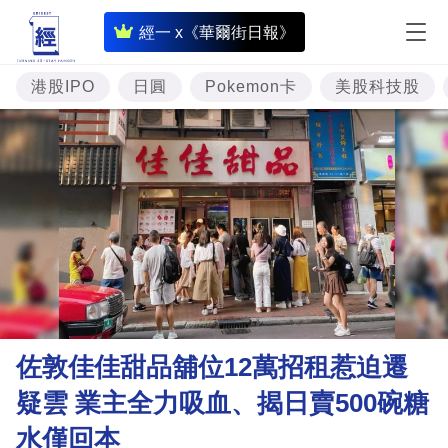
即
經一 x《華爾街日報》
時
財
港股IPO
日圓
Pokemon卡
美股科技股
經
專
題
投
資
樓
市
理
佐敦佳佳甜品舖位12萬招租惹迫遷
財
疑雲 業主全力吸血、揭日賣500碗糖
商
水僅回本
業