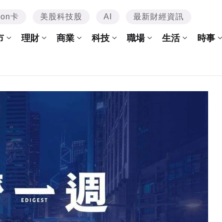
mon卡
美股科技股
AI
最新財經資訊
市
理財
商業
科技
職場
生活
時事