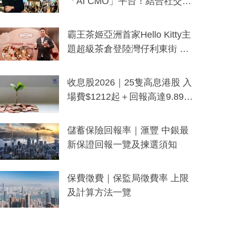
「AI CMO」平台！結合社交聆
聽與廣東話大模型 助中小企數
分鐘生成「貼地」宣傳短片
霸王茶姬亞洲首家Hello Kitty主
題超級茶倉登陸灣仔利東街 推
出首創「伯爵紅茶色」Hello Kitt
y及香港限定特調系列
收息股2026｜25隻高息港股 入
場費$1212起＋回報高達9.89
厘！持續更新
儲蓄保險回報率｜滙豐 中銀最
新保證回報一覽及揀選須知
保費徵費｜保監局徵費率 上限
及計算方法一覽