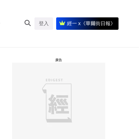
登入
經一 x《華爾街日報》
廣告