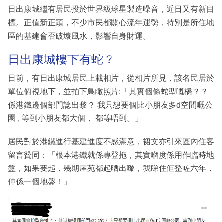
日出康城繼有居民投於世界級球星製造噪音，近日又有新目
標。正值新正頭，不少市民都關心流年運勢，特別是所住地
區的基建會否破壞風水，影響自身財運。
日出康城樓下有蛇？
日前，有日出康城居民上載相片，從相片所見，該名民居於
單位俯視地下，並拍下鳥瞰照片:「其實個條蛇型嘅橋？？
係港鐵邊個部門諗出黎？ 我只想要個比小朋友多d空間嘅公
園 , 等到小朋友都大個， 都等唔到。」
居民對於港鐵進行基建進度不感滿意，裙文亦引來區內住客
留言贊同：「根本港鐵就係專登拖，其實嗰度係用作臨時地
盤，如果要起，幾期屋苑都起晒出嚟，我睇住佢整咗六年，
仲係一個地盤！」