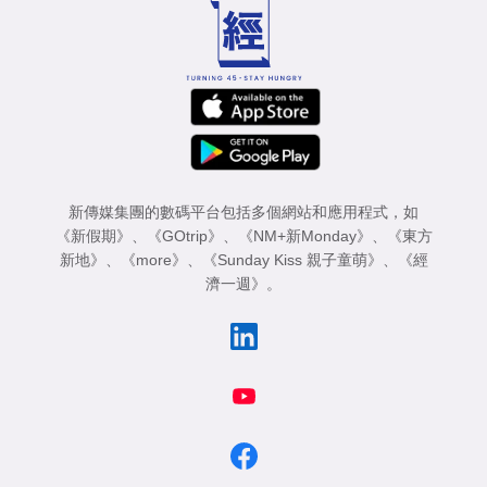
新傳媒集團的數碼平台包括多個網站和應用程式，如
《新假期》
、
《GOtrip》
、
《NM+新Monday》
、
《東方
新地》
、
《more》
、
《Sunday Kiss 親子童萌》
、
《經
濟一週》
。