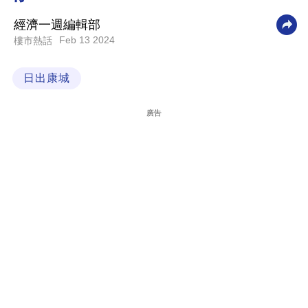
科
經濟一週編輯部
技
Feb 13 2024
樓市熱話
職
日出康城
場
生
廣告
活
時
事
專
欄
訂
閱
專
區