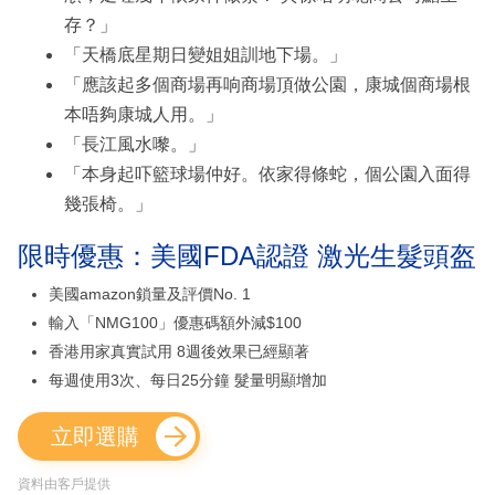
存？」
「天橋底星期日變姐姐訓地下場。」
「應該起多個商場再响商場頂做公園，康城個商場根
本唔夠康城人用。」
「長江風水嚟。」
「本身起吓籃球場仲好。依家得條蛇，個公園入面得
幾張椅。」
限時優惠：美國FDA認證 激光生髮頭盔
美國amazon鎖量及評價No. 1
輸入「NMG100」優惠碼額外減$100
香港用家真實試用 8週後效果已經顯著
每週使用3次、每日25分鐘 髮量明顯增加
立即選購
資料由客戶提供