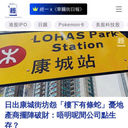
即
經一 x《華爾街日報》
時
財
港股IPO
日圓
Pokemon卡
美股科技股
經
專
題
投
資
樓
市
理
日出康城街坊怨「樓下有條蛇」憂地
財
產商擺陣破財：唔明呢間公司點生
商
存？
業