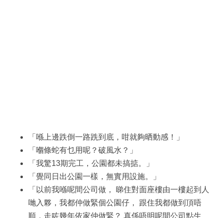
「喺上邊跌倒一路跣到底，咁就夠晒動感！」
「嗰條蛇有乜用呢？破風水？」
「我驚13期完工，公園都未搞掂。」
「覺同日出公園一樣，無實用設施。」
「以前我喺呢間公司做， 睇住對面座樓由一樓起到人
哋入夥，我都仲做緊個公園仔， 跟住我都做到頂唔
順，走咗幾年依家仲做緊？ 真係唔明呢間公司點生