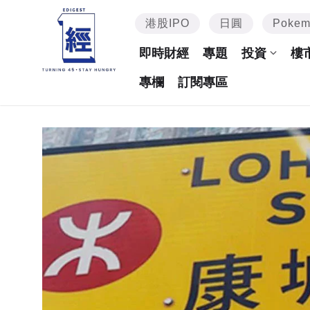
港股IPO
日圓
Poke
即時財經
專題
投資
樓
專欄
訂閱專區