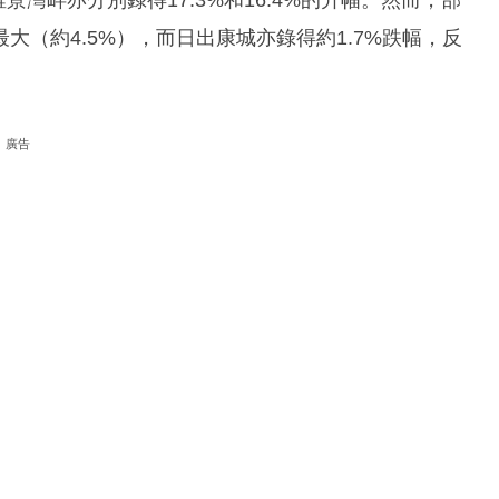
景灣畔亦分別錄得17.3%和16.4%的升幅。然而，部
（約4.5%），而日出康城亦錄得約1.7%跌幅，反
廣告