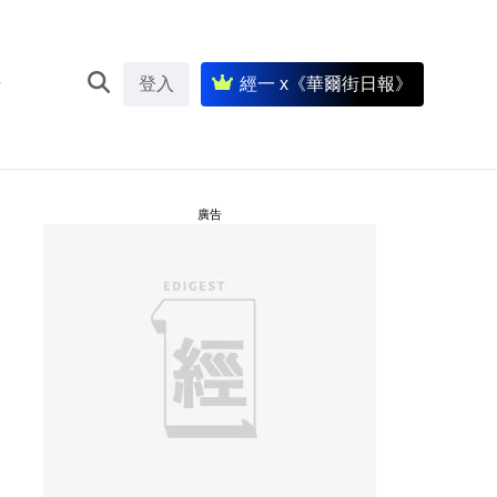
登入
經一 x《華爾街日報》
廣告