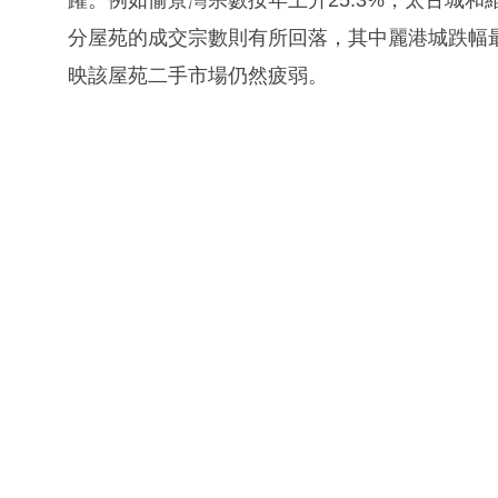
躍。例如愉景灣宗數按年上升25.3%，太古城和維
分屋苑的成交宗數則有所回落，其中麗港城跌幅最大
映該屋苑二手市場仍然疲弱。