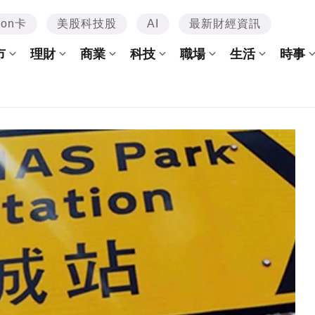
mon卡
美股科技股
AI
最新財經資訊
市
理財
商業
科技
職場
生活
時事