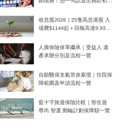
銷債務！憑一句話道出捐款初
衷：加州26萬人接獲免債通知、
一度被誤當詐騙手段
收息股2026｜25隻高息港股 入
場費$1144起＋回報高達9.93
厘！持續更新
人壽保險保單繼承｜受益人 遺
產承辦分別及流程一覽
自願醫保支氣管炎索償｜住院保
障範圍及申請流程一覽
藍十字旅遊保險比較｜智在遊
尊尚 智選 郵輪計劃保障額一覽