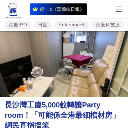
即
經一 x《華爾街日報》
時
財
港股IPO
日圓
Pokemon卡
美股科技股
經
專
題
投
資
樓
市
理
長沙灣工廈5,000蚊轉讓Party
財
room！「可能係全港最細棺材房」
商
網民直指搵笨
業