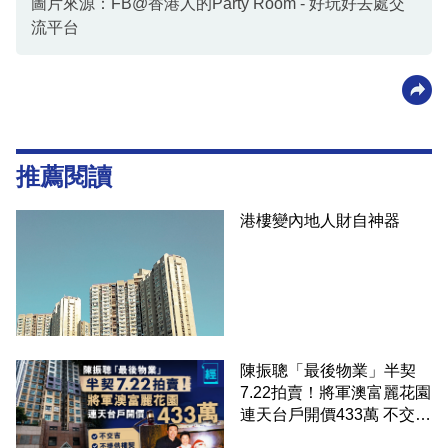
圖片來源：FB@香港人的Party Room - 好玩好去處交
流平台
推薦閱讀
港樓變內地人財自神器
陳振聰「最後物業」半契
7.22拍賣！將軍澳富麗花園
連天台戶開價433萬 不交
吉、不提供樓契成焦點