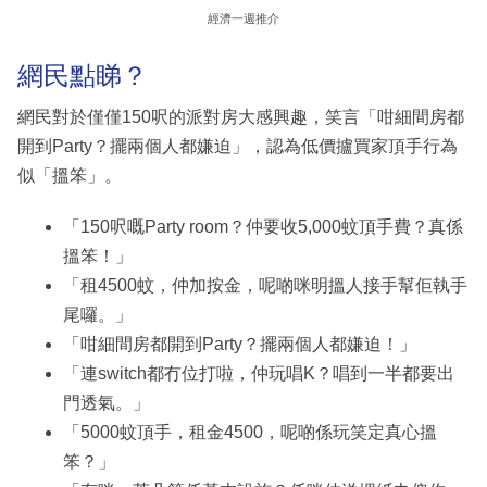
經濟一週推介
網民點睇？
網民對於僅僅150呎的派對房大感興趣，笑言「咁細間房都
開到Party？擺兩個人都嫌迫」，認為低價攎買家頂手行為
似「搵笨」。
「150呎嘅Party room？仲要收5,000蚊頂手費？真係
搵笨！」
「租4500蚊，仲加按金，呢啲咪明搵人接手幫佢執手
尾囉。」
「咁細間房都開到Party？擺兩個人都嫌迫！」
「連switch都冇位打啦，仲玩唱K？唱到一半都要出
門透氣。」
「5000蚊頂手，租金4500，呢啲係玩笑定真心搵
笨？」