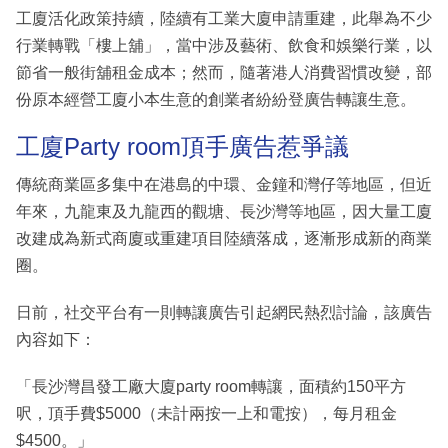
工廈活化政策持續，陸續有工業大廈申請重建，此舉為不少
行業轉戰「樓上舖」，當中涉及藝術、飲食和娛樂行業，以
節省一般街舖租金成本；然而，隨著港人消費習慣改變，部
份原本經營工廈小本生意的創業者紛紛登廣告轉讓生意。
工廈Party room頂手廣告惹爭議
傳統商業區多集中在港島的中環、金鐘和灣仔等地區，但近
年來，九龍東及九龍西的觀塘、長沙灣等地區，因大量工廈
改建成為新式商廈或重建項目陸續落成，逐漸形成新的商業
圈。
日前，社交平台有一則轉讓廣告引起網民熱烈討論，該廣告
內容如下：
「長沙灣昌發工廠大廈party room轉讓，面積約150平方
呎，頂手費$5000（未計兩按一上和電按），每月租金
$4500。」