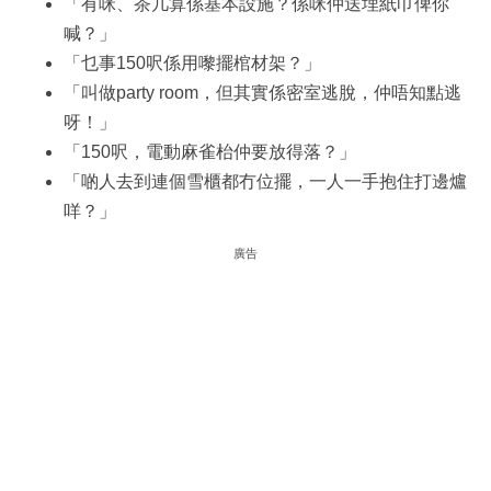
「有咪、茶几算係基本設施？係咪仲送埋紙巾俾你
喊？」
「乜事150呎係用嚟擺棺材架？」
「叫做party room，但其實係密室逃脫，仲唔知點逃
呀！」
「150呎，電動麻雀枱仲要放得落？」
「啲人去到連個雪櫃都冇位擺，一人一手抱住打邊爐
咩？」
廣告