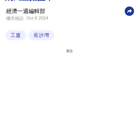
科
經濟一週編輯部
技
Oct 8 2024
樓市熱話
職
工廈
長沙灣
場
生
廣告
活
時
事
專
欄
訂
閱
專
區