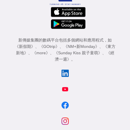
新傳媒集團的數碼平台包括多個網站和應用程式，如
《新假期》
、
《GOtrip》
、
《NM+新Monday》
、
《東方
新地》
、
《more》
、
《Sunday Kiss 親子童萌》
、
《經
濟一週》
。