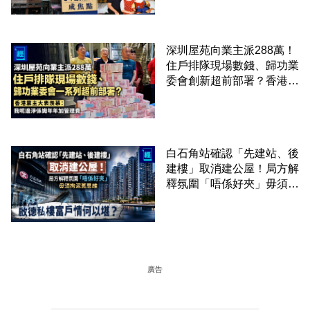
深圳屋苑向業主派288萬！
住戶排隊現場數錢、歸功業
委會創新超前部署？香港業
主大表羨慕：淨係識年年加
管理費
白石角站確認「先建站、後
建樓」取消建公屋！局方解
釋氛圍「唔係好夾」毋須拘
泥舊思維 啟德私樓富戶情
何以堪？
廣告