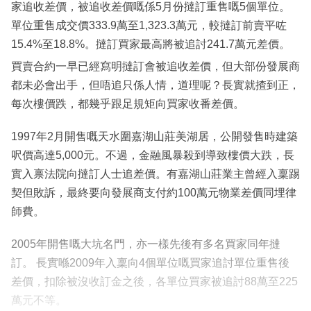
家追收差價，被追收差價嘅係5月份撻訂重售嘅5個單位。
單位重售成交價333.9萬至1,323.3萬元，較撻訂前賣平咗
15.4%至18.8%。撻訂買家最高將被追討241.7萬元差價。
買賣合約一早已經寫明撻訂會被追收差價，但大部份發展商
都未必會出手，但唔追只係人情，道理呢？長實就揸到正，
每次樓價跌，都幾乎跟足規矩向買家收番差價。
1997年2月開售嘅天水圍嘉湖山莊美湖居，公開發售時建築
呎價高達5,000元。不過，金融風暴殺到導致樓價大跌，長
實入禀法院向撻訂人士追差價。有嘉湖山莊業主曾經入稟踢
契但敗訴，最終要向發展商支付約100萬元物業差價同埋律
師費。
2005年開售嘅大坑名門，亦一樣先後有多名買家同年撻
訂。 長實喺2009年入稟向4個單位嘅買家追討單位重售後
差價，扣除被沒收訂金之後，各單位買家被追討88萬至225
萬元不等。