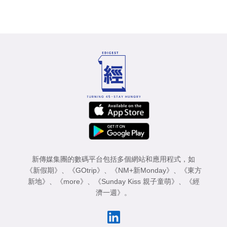
新傳媒集團的數碼平台包括多個網站和應用程式，如
《新假期》
、
《GOtrip》
、
《NM+新Monday》
、
《東方
新地》
、
《more》
、
《Sunday Kiss 親子童萌》
、
《經
濟一週》
。