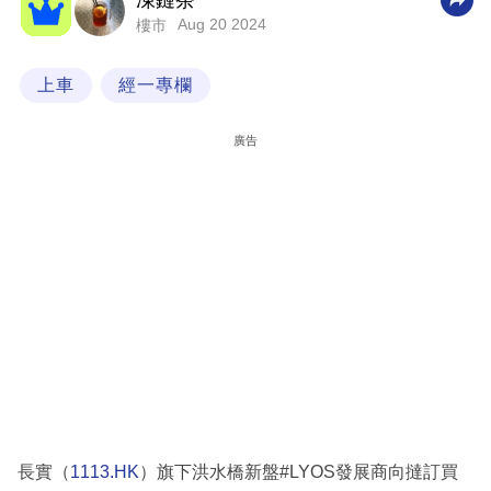
凍鏈茶
Aug 20 2024
樓市
科
技
上車
經一專欄
職
場
廣告
生
活
時
事
專
欄
訂
閱
專
長實（
1113.HK
）旗下洪水橋新盤#LYOS發展商向撻訂買
區