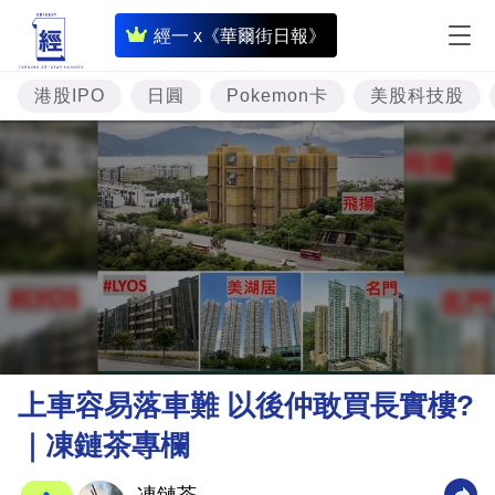
即
經一 x《華爾街日報》
時
財
港股IPO
日圓
Pokemon卡
美股科技股
經
專
題
投
資
樓
市
理
上車容易落車難 以後仲敢買長實樓?
財
｜凍鏈茶專欄
商
業