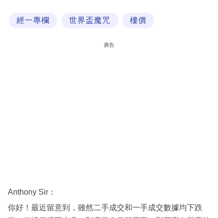
科
經一專欄
世界盃魔咒
樓價
技
職
廣告
場
生
活
時
事
專
欄
訂
閱
Anthony Sir：
專
你好！最近留意到，雖然二手成交和一手成交數據均下跌
區