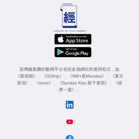
新傳媒集團的數碼平台包括多個網站和應用程式，如
《新假期》
、
《GOtrip》
、
《NM+新Monday》
、
《東方
新地》
、
《more》
、
《Sunday Kiss 親子童萌》
、
《經
濟一週》
。