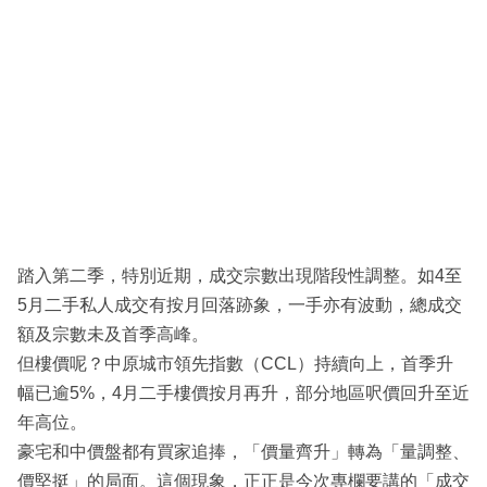
踏入第二季，特別近期，成交宗數出現階段性調整。如4至
5月二手私人成交有按月回落跡象，一手亦有波動，總成交
額及宗數未及首季高峰。
但樓價呢？中原城市領先指數（CCL）持續向上，首季升
幅已逾5%，4月二手樓價按月再升，部分地區呎價回升至近
年高位。
豪宅和中價盤都有買家追捧，「價量齊升」轉為「量調整、
價堅挺」的局面。這個現象，正正是今次專欄要講的「成交