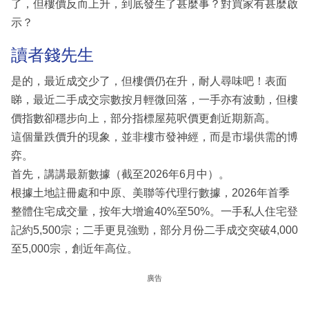
了，但樓價反而上升，到底發生了甚麼事？對買家有甚麼啟
示？
讀者錢先生
是的，最近成交少了，但樓價仍在升，耐人尋味吧！表面
睇，最近二手成交宗數按月輕微回落，一手亦有波動，但樓
價指數卻穩步向上，部分指標屋苑呎價更創近期新高。
這個量跌價升的現象，並非樓市發神經，而是市場供需的博
弈。
首先，講講最新數據（截至2026年6月中）。
根據土地註冊處和中原、美聯等代理行數據，2026年首季
整體住宅成交量，按年大增逾40%至50%。一手私人住宅登
記約5,500宗；二手更見強勁，部分月份二手成交突破4,000
至5,000宗，創近年高位。
廣告