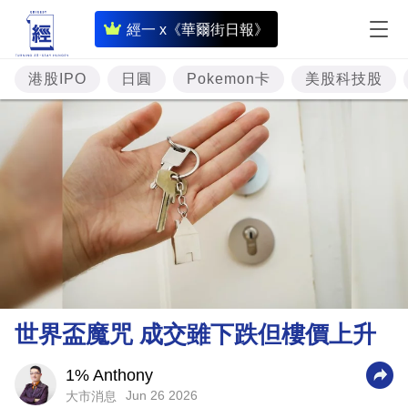
即
經一 x《華爾街日報》
時
財
港股IPO
日圓
Pokemon卡
美股科技股
經
專
題
投
資
樓
市
理
世界盃魔咒 成交雖下跌但樓價上升
財
商
1% Anthony
Jun 26 2026
大市消息
業