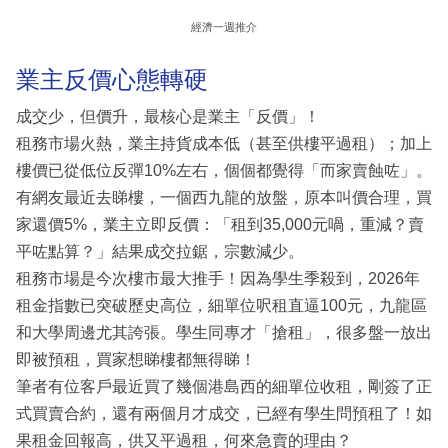
經濟一週推介
業主反價心態轉硬
成交少，但價升，最核心是業主「反價」！
租務市場火熱，業主持貨成本低（甚至供樓平過租）；加上
樓價已從低位反彈10%左右，個個都覺得「而家賣蝕咗」。
有網友最近去睇樓，一個西九龍的放盤，原本叫價合理，買
家還價5%，業主立即反價：「租到35,000元喎，重減？賣
平咗點算？」結果成交拉鋸，宗數減少。
租務市場是今次樓市最大推手！因為學生季殺到，2026年
租金指數已突破歷史高位，細單位呎租直逼100元，九龍區
和大學周邊尤其誇張。學生同專才「搶租」，很多盤一放出
即被預租，買家想睇樓都無得睇！
筆者有位客戶最近買了幾個港島西的細單位收租，剛簽了正
式買賣合約，還有兩個月才成交，已經有學生問預租了！如
果租金回報高，供又平過租，何來急賣的理由？