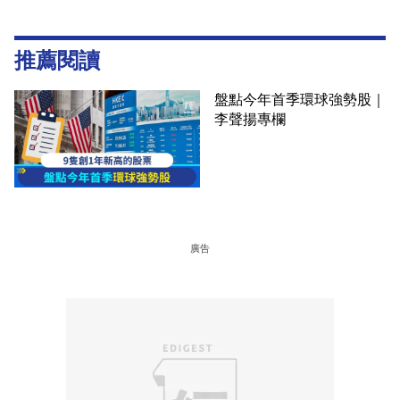
推薦閱讀
盤點今年首季環球強勢股｜
李聲揚專欄
廣告