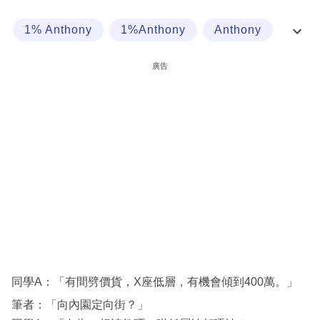
科
1% Anthony
1%Anthony
Anthony
技
上車
職
廣告
場
生
活
時
事
專
欄
訂
閱
同學A：「有間劈價貨，X座低層，有機會傾到400萬。」
專
筆者：「向內園定向街？」
區