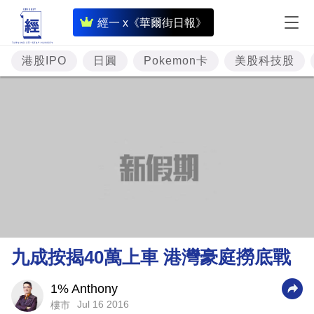
即
經一 x《華爾街日報》
時
財
港股IPO
日圓
Pokemon卡
美股科技股
經
專
題
投
資
樓
市
理
九成按揭40萬上車 港灣豪庭撈底戰
財
商
1% Anthony
Jul 16 2016
樓市
業