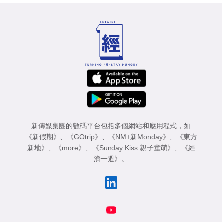
新傳媒集團的數碼平台包括多個網站和應用程式，如
《新假期》
、
《GOtrip》
、
《NM+新Monday》
、
《東方
新地》
、
《more》
、
《Sunday Kiss 親子童萌》
、
《經
濟一週》
。