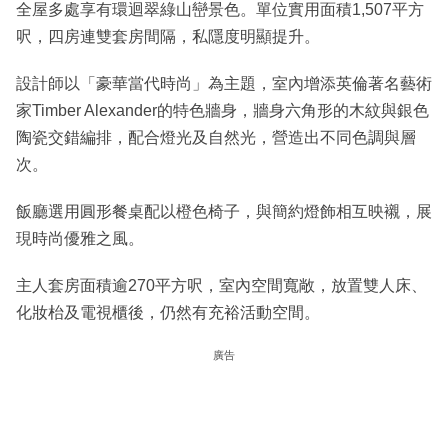
全屋多處享有環迴翠綠山巒景色。單位實用面積1,507平方
呎，四房連雙套房間隔，私隱度明顯提升。
設計師以「豪華當代時尚」為主題，室內增添英倫著名藝術
家Timber Alexander的特色牆身，牆身六角形的木紋與銀色
陶瓷交錯編排，配合燈光及自然光，營造出不同色調與層
次。
飯廳選用圓形餐桌配以橙色椅子，與簡約燈飾相互映襯，展
現時尚優雅之風。
主人套房面積逾270平方呎，室內空間寬敞，放置雙人床、
化妝枱及電視櫃後，仍然有充裕活動空間。
廣告