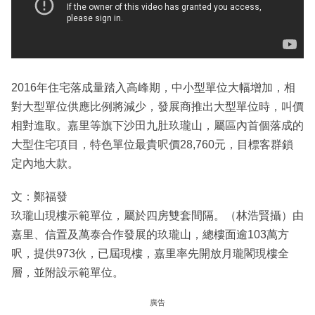
2016年住宅落成量踏入高峰期，中小型單位大幅增加，相
對大型單位供應比例將減少，發展商推出大型單位時，叫價
相對進取。嘉里等旗下沙田九肚玖瓏山，屬區內首個落成的
大型住宅項目，特色單位最貴呎價28,760元，目標客群鎖
定內地大款。
文：鄭福發
玖瓏山現樓示範單位，屬於四房雙套間隔。（林浩賢攝）由
嘉里、信置及萬泰合作發展的玖瓏山，總樓面逾103萬方
呎，提供973伙，已屆現樓，嘉里率先開放月瓏閣現樓全
層，並附設示範單位。
廣告