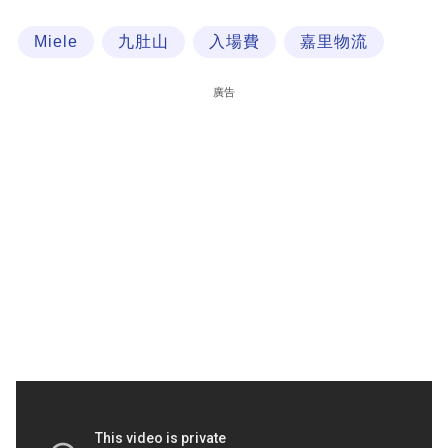
科
Miele
九肚山
入場費
嘉里物流
技
職
廣告
場
生
活
時
事
專
欄
訂
閱
專
區