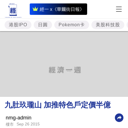
即
經一 x《華爾街日報》
時
財
港股IPO
日圓
Pokemon卡
美股科技股
經
專
題
投
資
樓
市
理
九肚玖瓏山 加推特色戶定價半億
財
商
nmg-admin
Sep 26 2015
樓市
業