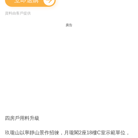
立即選購
資料由客戶提供
廣告
四房戶用料升級
玖瓏山以寧靜山景作招徠，月瓏閣2座18樓C室示範單位，