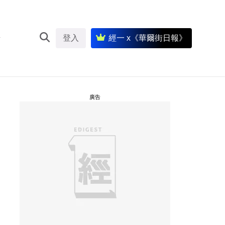
登入
經一 x《華爾街日報》
廣告