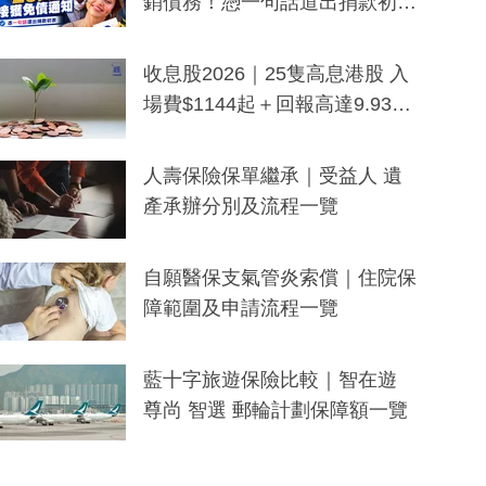
銷債務！憑一句話道出捐款初
衷：加州26萬人接獲免債通知、
一度被誤當詐騙手段
收息股2026｜25隻高息港股 入
場費$1144起＋回報高達9.93
厘！持續更新
人壽保險保單繼承｜受益人 遺
產承辦分別及流程一覽
自願醫保支氣管炎索償｜住院保
障範圍及申請流程一覽
藍十字旅遊保險比較｜智在遊
尊尚 智選 郵輪計劃保障額一覽