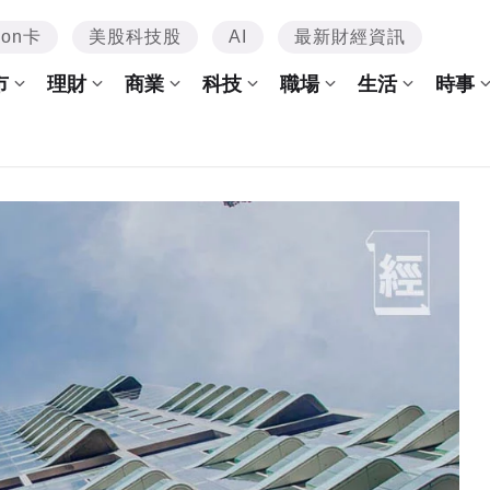
mon卡
美股科技股
AI
最新財經資訊
市
理財
商業
科技
職場
生活
時事