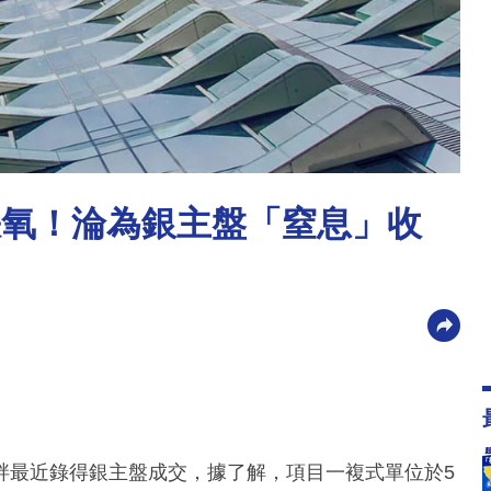
缺氧！淪為銀主盤「窒息」收
山畔最近錄得銀主盤成交，據了解，項目一複式單位於5