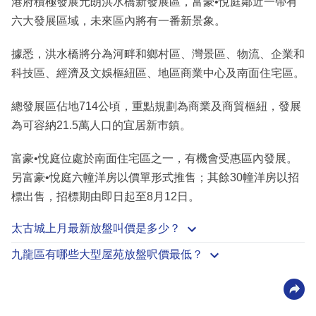
港府積極發展元朗洪水橋新發展區，富豪•悅庭鄰近一帶有
六大發展區域，未來區內將有一番新景象。
據悉，洪水橋將分為河畔和鄉村區、灣景區、物流、企業和
科技區、經濟及文娛樞紐區、地區商業中心及南面住宅區。
總發展區佔地714公頃，重點規劃為商業及商貿樞紐，發展
為可容納21.5萬人口的宜居新巿鎮。
富豪•悅庭位處於南面住宅區之一，有機會受惠區內發展。
另富豪•悅庭六幢洋房以價單形式推售；其餘30幢洋房以招
標出售，招標期由即日起至8月12日。
太古城上月最新放盤叫價是多少？
九龍區有哪些大型屋苑放盤呎價最低？