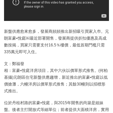
新盤供應愈來愈多，發展商頻頻推出新招吸引買家入巿。元
朗富豪•悅庭￼最近部署開售，發展商提供折扣優惠及高成
數按揭，買家只需要支付16.5％樓價，最低首期門檻只需
335萬元即可入住。
文：鄭福發
相：富豪•悅庭洋房項目，其中六伙以價單形式推售。(何柏
基攝)元朗區住宅新盤供應趨增，新近推出的富豪•悅庭以低
價搶灘，六幢洋房以價單形式推售；其餘30幢則以招標形
式推出。
位於丹桂村路的富豪•悅庭，與2015年開售的尚築是姐妹
盤。後者主打開放式等細單位；前者提供大面積洋房，實用