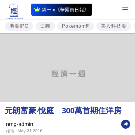
即
經一 x《華爾街日報》
時
財
港股IPO
日圓
Pokemon卡
美股科技股
經
專
題
投
資
樓
市
理
元朗富豪‧悅庭 300萬首期住洋房
財
商
nmg-admin
May 21 2016
樓市
業