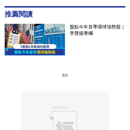
推薦閱讀
盤點今年首季環球強勢股｜
李聲揚專欄
廣告