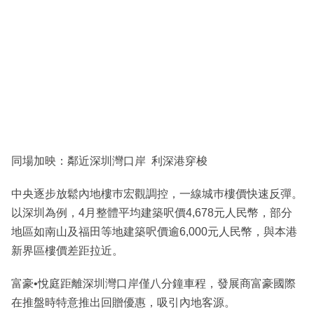
同場加映：鄰近深圳灣口岸 利深港穿梭
中央逐步放鬆內地樓巿宏觀調控，一線城巿樓價快速反彈。
以深圳為例，4月整體平均建築呎價4,678元人民幣，部分
地區如南山及福田等地建築呎價逾6,000元人民幣，與本港
新界區樓價差距拉近。
富豪•悅庭距離深圳灣口岸僅八分鐘車程，發展商富豪國際
在推盤時特意推出回贈優惠，吸引內地客源。