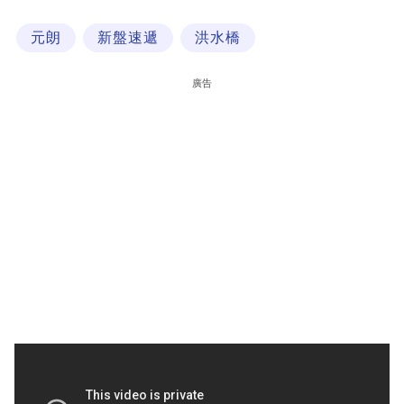
科
元朗
新盤速遞
洪水橋
技
職
廣告
場
生
活
時
事
專
欄
訂
閱
專
區