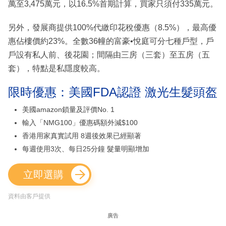
萬至3,475萬元，以16.5%首期計算，買家只須付335萬元。
另外，發展商提供100%代繳印花稅優惠（8.5%），最高優
惠佔樓價約23%。全數36幢的富豪•悅庭可分七種戶型，戶
戶設有私人前、後花園；間隔由三房（三套）至五房（五
套），特點是私隱度較高。
限時優惠：美國FDA認證 激光生髮頭盔
美國amazon鎖量及評價No. 1
輸入「NMG100」優惠碼額外減$100
香港用家真實試用 8週後效果已經顯著
每週使用3次、每日25分鐘 髮量明顯增加
立即選購
資料由客戶提供
廣告