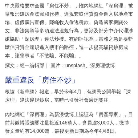
中央嚴格要求全國「房住不炒」，惟內地網紅「深房理」被
舉報涉嫌房產眾籌和代持、違規套取信貸資金進入房地產市
場、虛假廣告宣傳、隱瞞收入偷逃稅款、偽造國家機關公
文、非法集資等多項違法違規行為，更涉及部分中介代理涉
嫌協助「深房理」違法炒樓。有網評認為，當務之急是要斬
斷信貸資金違規進入樓市的路徑，進一步提高騙貸炒房成
本，讓肇事者「不敢騙、不能騙」。
撰文：經一編輯部｜ 圖片：unsplash、深房理微博
嚴重違反「房住不炒」
根據《新華網》報道，早於今年4月，有網民公開舉報「深
房理」違法違規炒房，當時已引發社會廣泛關注。
內地網紅「深房理」為新浪微博上認証為「房產專家」，目
前其微博賬號關注量接近146萬人，會員逾3,000人，微博
發文量約有14,000篇，最後更新日期為今年4月8日。