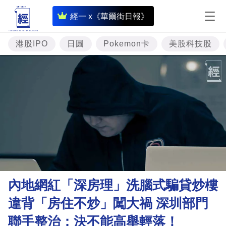
即
經一 x《華爾街日報》
時
財
港股IPO
日圓
Pokemon卡
美股科技股
經
專
題
投
資
樓
市
理
內地網紅「深房理」洗腦式騙貸炒樓
財
違背「房住不炒」闖大禍 深圳部門
商
聯手整治：決不能高舉輕落！
業