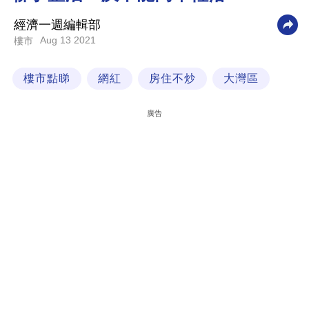
科
經濟一週編輯部
技
Aug 13 2021
樓市
職
樓市點睇
網紅
房住不炒
大灣區
場
生
廣告
活
時
事
專
欄
訂
閱
專
區