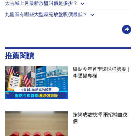
太古城上月最新放盤叫價是多少？
九龍區有哪些大型屋苑放盤呎價最低？
推薦閱讀
盤點今年首季環球強勢股｜
李聲揚專欄
按揭成數抉擇 兩招補血伎
倆