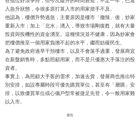
在低位好淡爭持，但今次緩升的時間甚短，不足一年，已進
入急升狀態，令很多原打算入市的用家措手不及。
他認為，樓價升勢過急，主要原因是樓市「撤辣」後，炒家
重新入市；加上「北水」湧入，導致市場剛復甦，就有大量
投資與投機性的資金湧至。這種情況並不健康，因為炒家會
把樓價推至一個用家負擔不起的水平，繼而妨礙民生。
為了避免政府過早干預樓市，以及不會落手過重，發展商宜
在新盤銷售時，多點照顧用家，而不是只優惠大手落注的投
資者。
事實上，為照顧大手客的需求，加速去貨，發展商也推出特
別安排，如設專屬時段可優先購買單位，甚至有「層購」安
排，以致優質單位或心儀戶型常被捷足先登，令一般用家難
以入市。
廣告