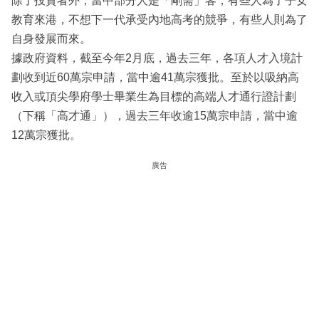
除了投資者外，當中部分人是「剛需」客，有些人為了子女
教育來港，不想下一代承受內地高考的競爭，有些人則為了
自身發展而來。
據政府資料，截至今年2月底，過去三年，各項人才入境計
劃收到近60萬宗申請，當中逾41萬宗獲批。至於以吸納高
收入或頂尖學府學士畢業生為目標的高端人才通行證計劃
（下稱「高才通」），過去三年收逾15萬宗申請，當中逾
12萬宗獲批。
廣告