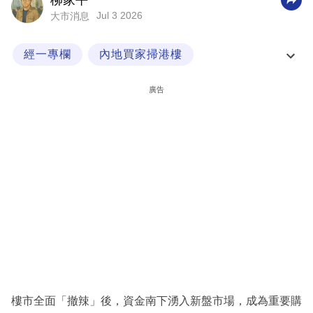
柳家平
Jul 3 2026
大市消息
科
技
經一專欄
內地買家掃港樓
職
樓價升勢過急影響用家
場
廣告
生
活
時
事
專
欄
訂
閱
專
樓市全面「撤辣」後，資金南下湧入新盤市場，成為重要購
區