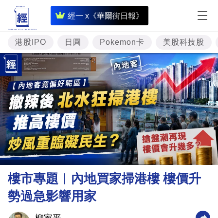
即
經一 x《華爾街日報》
時
財
港股IPO
日圓
Pokemon卡
美股科技股
經
專
題
投
資
樓
市
理
樓市專題︳內地買家掃港樓 樓價升
財
勢過急影響用家
商
業